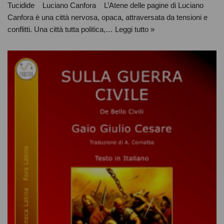
Tucidide Luciano Canfora L’Atene delle pagine di Luciano
Canfora è una città nervosa, opaca, attraversata da tensioni e
conflitti. Una città tutta politica,…
Leggi tutto »