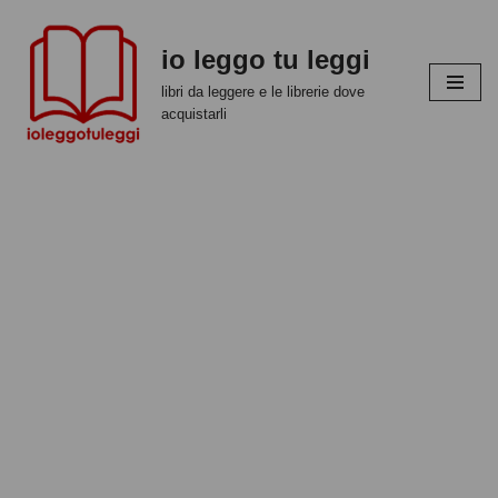
io leggo tu leggi
Vai
al
libri da leggere e le librerie dove
contenuto
acquistarli