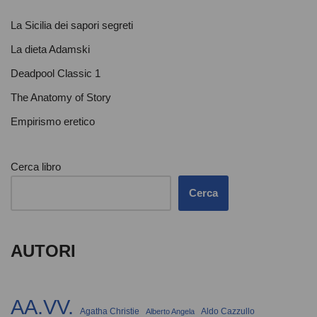
La Sicilia dei sapori segreti
La dieta Adamski
Deadpool Classic 1
The Anatomy of Story
Empirismo eretico
Cerca libro
Cerca
AUTORI
AA.VV.
Agatha Christie
Aldo Cazzullo
Alberto Angela