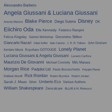
Alessandro Barbero
Angela Giussani & Luciana Giussani
Disney
Blake Pierce
Diego Sutera
DK
Antonio Manzini
Eiichiro Oda
Elle Kennedy
Federico Rampini
Geronimo Stilton
Felicia Kingsley
Games Workshop
Giancarlo Nazari
John Grisham
Gilad Soffer
Italo Calvino
J. R. R. Tolkien
Lonely Planet
Koyoharu GOTOUGE
Kentaro Miura
Luciana Giussani & Angela Giussani
Luciano Canfora
Maurizio De Giovanni
Milo Manara
Michael Connelly
Morgan Rice
Padpilot Ltd
Paolo Borzacchiello
Polyglot Planet
Rick Riordan
Raffaele Morelli
Robert Bryndza
Robert Jordan
Umberto Eco
Sarah J. Maas
Various Authors
Silver
William Shakespeare
Zerocalcare
鳥山明 & M. Riminucci