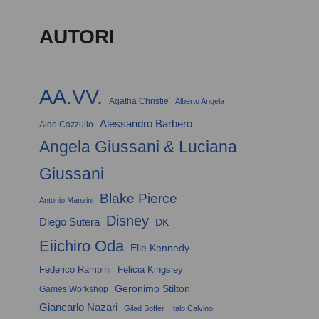
AUTORI
AA.VV.
Agatha Christie
Alberto Angela
Alessandro Barbero
Aldo Cazzullo
Angela Giussani & Luciana
Giussani
Blake Pierce
Antonio Manzini
Disney
Diego Sutera
DK
Eiichiro Oda
Elle Kennedy
Federico Rampini
Felicia Kingsley
Geronimo Stilton
Games Workshop
Giancarlo Nazari
Gilad Soffer
Italo Calvino