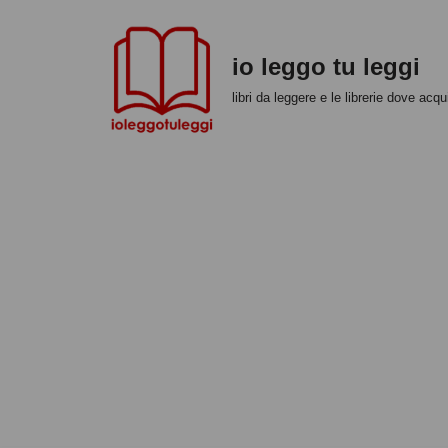
Vai
io leggo tu leggi
al
libri da leggere e le librerie dove acqui
contenuto