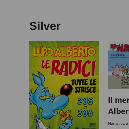
Silver
Il me
Alber
Narrativa a