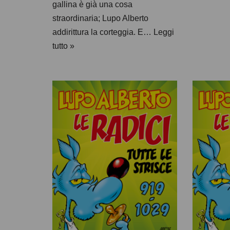
gallina è già una cosa
straordinaria; Lupo Alberto
addirittura la corteggia. E…
Leggi
tutto »