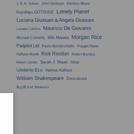
John Grisham
Kentaro Miura
J. R. R. Tolkien
Lonely Planet
Koyoharu GOTOUGE
Luciana Giussani & Angela Giussani
Maurizio De Giovanni
Luciano Canfora
Morgan Rice
Milo Manara
Michael Connelly
Padpilot Ltd
Paolo Borzacchiello
Polyglot Planet
Rick Riordan
Raffaele Morelli
Robert Bryndza
Sarah J. Maas
Silver
Robert Jordan
Umberto Eco
Various Authors
William Shakespeare
Zerocalcare
鳥山明 & M. Riminucci