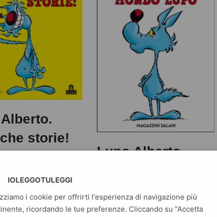
Alberto.
 che storie!
Lupo Alberto
mondo lupo
IOLEGGOTULEGGI
to. Altro che storie!
Commedia
po Alberto. Uno
izziamo i cookie per offrirti l'esperienza di navigazione più
 simpatico, spiritoso,
inente, ricordando le tue preferenze. Cliccando su "Accetta
Lupo Alberto mondo lupo Silver