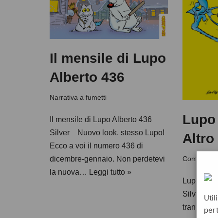
Il mensile di Lupo
Alberto 436
Narrativa a fumetti
Lupo 
Il mensile di Lupo Alberto 436
Silver Nuovo look, stesso Lupo!
Altro
Ecco a voi il numero 436 di
Commedia
dicembre-gennaio. Non perdetevi
la nuova…
Leggi tutto »
Lupo Alber
Silver Lu
Util
tranquillo,
pert