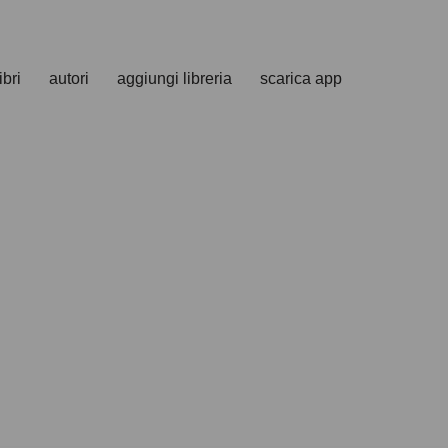
ibri
autori
aggiungi libreria
scarica app