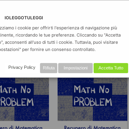
era Questo è il
Workbench – Relazioni tra tabelle
mo libro digitale di una
Diego Sutera Questo è il
IOLEGGOTULEGGI
tolata “Programmazione
sedicesimo libro digitale di una
izziamo i cookie per offrirti l'esperienza di navigazione più
on MySQL e Workbench”
serie intitolata “Programmazione
inente, ricordando le tue preferenze. Cliccando su "Accetta
a…
Leggi tutto »
con Python MySQL e
o", acconsenti all'uso di tutti i cookie. Tuttavia, puoi visitare
Workbench”…
Leggi tutto »
ostazioni" per fornire un consenso controllato.
Privacy Policy
Rifiuta
Impostazioni
Accetta Tutto