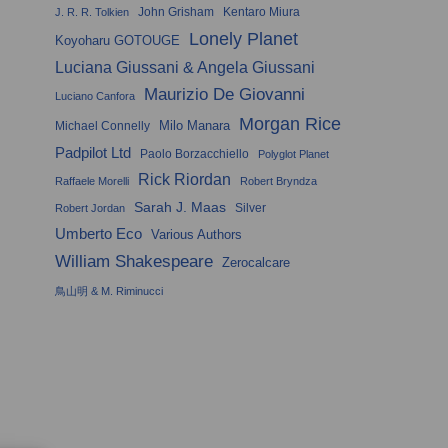
John Grisham
Kentaro Miura
J. R. R. Tolkien
Lonely Planet
Koyoharu GOTOUGE
Luciana Giussani & Angela Giussani
Maurizio De Giovanni
Luciano Canfora
Morgan Rice
Milo Manara
Michael Connelly
Padpilot Ltd
Paolo Borzacchiello
Polyglot Planet
Rick Riordan
Raffaele Morelli
Robert Bryndza
Sarah J. Maas
Silver
Robert Jordan
Umberto Eco
Various Authors
William Shakespeare
Zerocalcare
鳥山明 & M. Riminucci