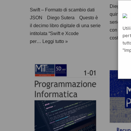
Diego Sut
Swift – Formato di scambio dati
quindicesi
JSON Diego Sutera Questo è
serie inti
il decimo libro digitale di una serie
Util
con Pyth
intitolata “Swift e Xcode
pert
costituit
per…
Leggi tutto »
tutt
"Imp