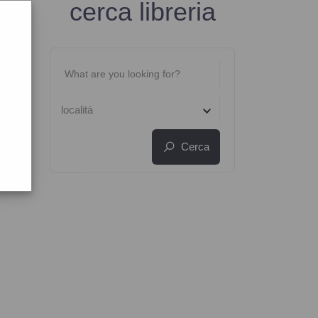
cerca libreria
località
Cerca