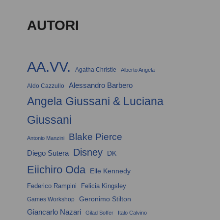
AUTORI
AA.VV.
Agatha Christie
Alberto Angela
Alessandro Barbero
Aldo Cazzullo
Angela Giussani & Luciana
Giussani
Blake Pierce
Antonio Manzini
Disney
Diego Sutera
DK
Eiichiro Oda
Elle Kennedy
Federico Rampini
Felicia Kingsley
Geronimo Stilton
Games Workshop
Giancarlo Nazari
Gilad Soffer
Italo Calvino