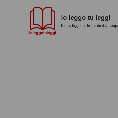
Vai
io leggo tu leggi
al
libri da leggere e le librerie dove acqui
contenuto