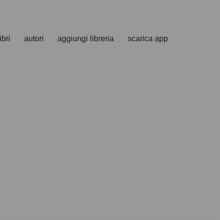
ibri
autori
aggiungi libreria
scarica app