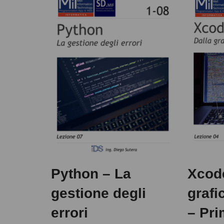
Python – La
Xcode
gestione degli
grafi
errori
– Pr