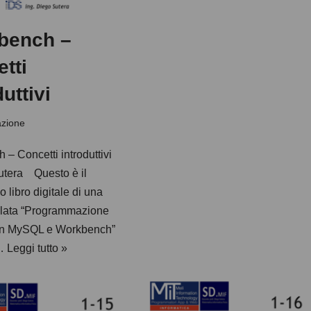
bench –
tti
uttivi
zione
– Concetti introduttivi
tera Questo è il
o libro digitale di una
tolata “Programmazione
on MySQL e Workbench”
a…
Leggi tutto »