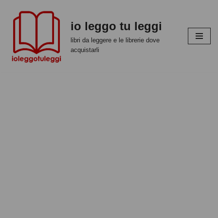
io leggo tu leggi
Vai
al
libri da leggere e le librerie dove
contenuto
acquistarli