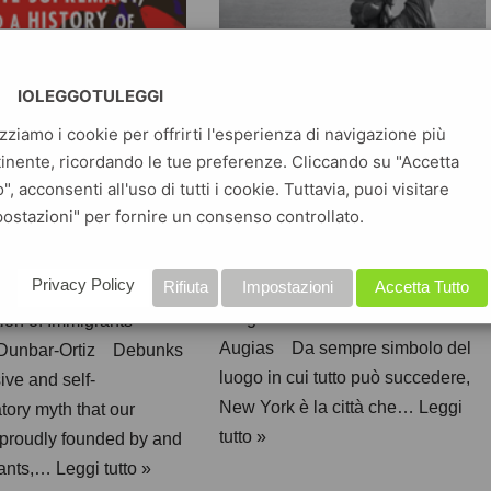
IOLEGGOTULEGGI
izziamo i cookie per offrirti l'esperienza di navigazione più
inente, ricordando le tue preferenze. Cliccando su "Accetta
I segreti di New
A Nation of
o", acconsenti all'uso di tutti i cookie. Tuttavia, puoi visitare
ostazioni" per fornire un consenso controllato.
York
grants”
Storia degli Stati Uniti
 Stati Uniti
Privacy Policy
Rifiuta
Impostazioni
Accetta Tutto
I segreti di New York Corrado
tion of Immigrants”
Augias Da sempre simbolo del
Dunbar-Ortiz Debunks
luogo in cui tutto può succedere,
ive and self-
New York è la città che…
Leggi
tory myth that our
tutto »
 proudly founded by and
rants,…
Leggi tutto »