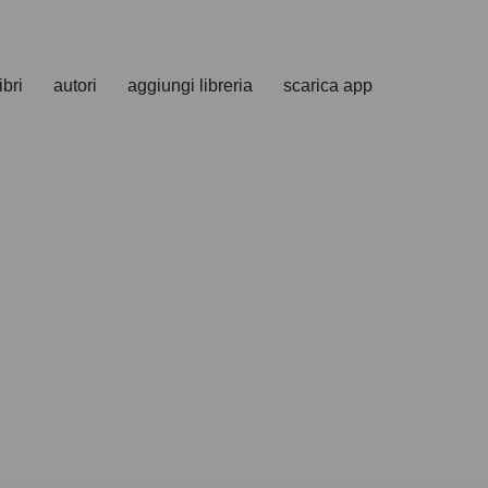
ibri
autori
aggiungi libreria
scarica app