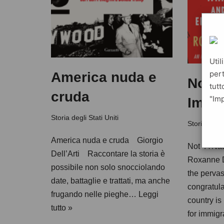
Util
pert
America nuda e
Not “
tutt
cruda
"Imp
Immi
Storia degli Stati Uniti
Storia degli
America nuda e cruda Giorgio
Not “A Na
Dell’Arti Raccontare la storia è
Roxanne 
possibile non solo snocciolando
the pervas
date, battaglie e trattati, ma anche
congratula
frugando nelle pieghe…
Leggi
country is
tutto »
for immig