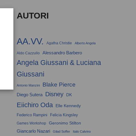
AUTORI
AA.VV.
Agatha Christie
Alberto Angela
Alessandro Barbero
Aldo Cazzullo
Angela Giussani & Luciana
Giussani
Blake Pierce
Antonio Manzini
Disney
Diego Sutera
DK
Eiichiro Oda
Elle Kennedy
Federico Rampini
Felicia Kingsley
Geronimo Stilton
Games Workshop
Giancarlo Nazari
Gilad Soffer
Italo Calvino