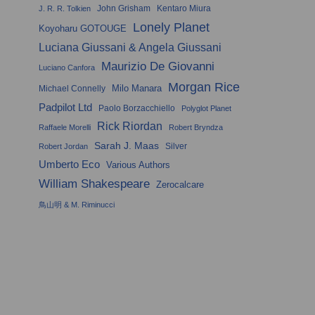
John Grisham
Kentaro Miura
J. R. R. Tolkien
Lonely Planet
Koyoharu GOTOUGE
Luciana Giussani & Angela Giussani
Maurizio De Giovanni
Luciano Canfora
Morgan Rice
Milo Manara
Michael Connelly
Padpilot Ltd
Paolo Borzacchiello
Polyglot Planet
Rick Riordan
Raffaele Morelli
Robert Bryndza
Sarah J. Maas
Silver
Robert Jordan
Umberto Eco
Various Authors
William Shakespeare
Zerocalcare
鳥山明 & M. Riminucci