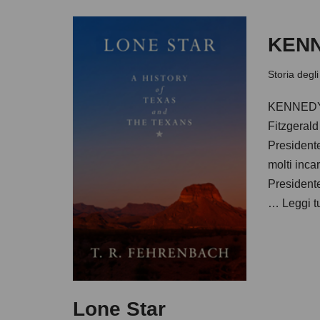
KEN
Storia degli
KENNEDY
Fitzgerald
Presidente
molti inca
President
…
Leggi t
Lone Star