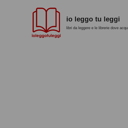
Vai
io leggo tu leggi
al
libri da leggere e le librerie dove acqui
contenuto