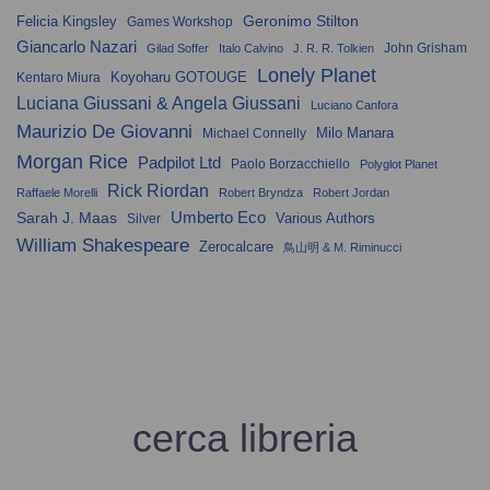
Geronimo Stilton
Felicia Kingsley
Games Workshop
Giancarlo Nazari
John Grisham
Gilad Soffer
Italo Calvino
J. R. R. Tolkien
Lonely Planet
Koyoharu GOTOUGE
Kentaro Miura
Luciana Giussani & Angela Giussani
Luciano Canfora
Maurizio De Giovanni
Milo Manara
Michael Connelly
Morgan Rice
Padpilot Ltd
Paolo Borzacchiello
Polyglot Planet
Rick Riordan
Raffaele Morelli
Robert Bryndza
Robert Jordan
Umberto Eco
Sarah J. Maas
Various Authors
Silver
William Shakespeare
Zerocalcare
鳥山明 & M. Riminucci
cerca libreria