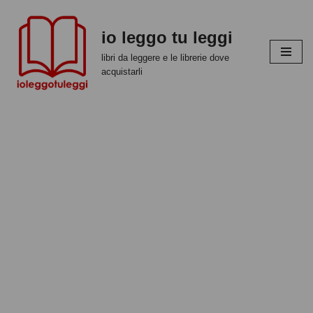
io leggo tu leggi
Vai
al
libri da leggere e le librerie dove
contenuto
acquistarli