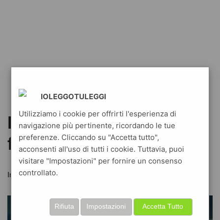
IOLEGGOTULEGGI
Utilizziamo i cookie per offrirti l'esperienza di
Infanzia: narrativa a
navigazione più pertinente, ricordando le tue
preferenze. Cliccando su "Accetta tutto",
fumetti
acconsenti all'uso di tutti i cookie. Tuttavia, puoi
visitare "Impostazioni" per fornire un consenso
controllato.
Infanzia: narrativa a fumetti
Rifiuta
Impostazioni
Accetta Tutto