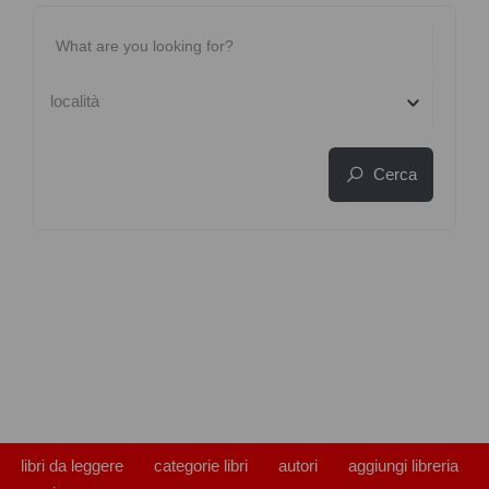
località
Cerca
libri da leggere
categorie libri
autori
aggiungi libreria