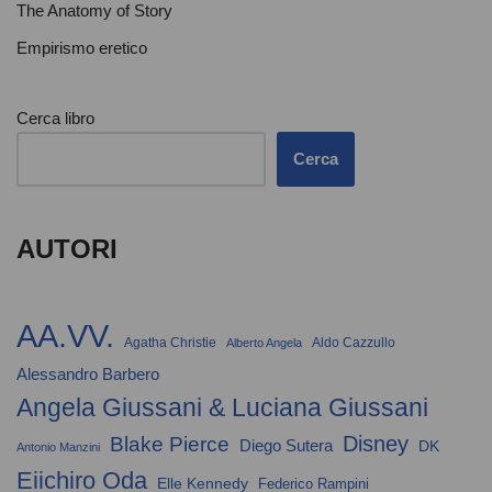
The Anatomy of Story
Empirismo eretico
Cerca libro
Cerca
AUTORI
AA.VV.
Agatha Christie
Aldo Cazzullo
Alberto Angela
Alessandro Barbero
Angela Giussani & Luciana Giussani
Disney
Blake Pierce
Diego Sutera
DK
Antonio Manzini
Eiichiro Oda
Elle Kennedy
Federico Rampini