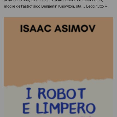
moglie dell’astrofisico Benjamin Knowlton, sta…
Leggi tutto »