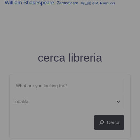
William Shakespeare
Zerocalcare
鳥山明 & M. Riminucci
cerca libreria
località
Cerca