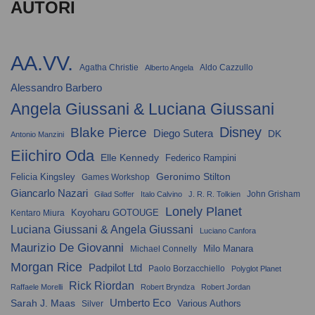
AUTORI
AA.VV.
Agatha Christie
Aldo Cazzullo
Alberto Angela
Alessandro Barbero
Angela Giussani & Luciana Giussani
Disney
Blake Pierce
Diego Sutera
DK
Antonio Manzini
Eiichiro Oda
Elle Kennedy
Federico Rampini
Geronimo Stilton
Felicia Kingsley
Games Workshop
Giancarlo Nazari
John Grisham
Gilad Soffer
Italo Calvino
J. R. R. Tolkien
Lonely Planet
Koyoharu GOTOUGE
Kentaro Miura
Luciana Giussani & Angela Giussani
Luciano Canfora
Maurizio De Giovanni
Milo Manara
Michael Connelly
Morgan Rice
Padpilot Ltd
Paolo Borzacchiello
Polyglot Planet
Rick Riordan
Raffaele Morelli
Robert Bryndza
Robert Jordan
Umberto Eco
Sarah J. Maas
Various Authors
Silver