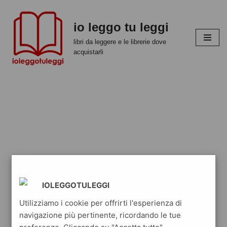
io leggo tu leggi
Vai
al
libri da leggere e le librerie dove
contenuto
acquistarli
IOLEGGOTULEGGI
Utilizziamo i cookie per offrirti l'esperienza di
navigazione più pertinente, ricordando le tue