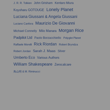
John Grisham
Kentaro Miura
J. R. R. Tolkien
Lonely Planet
Koyoharu GOTOUGE
Luciana Giussani & Angela Giussani
Maurizio De Giovanni
Luciano Canfora
Morgan Rice
Milo Manara
Michael Connelly
Padpilot Ltd
Paolo Borzacchiello
Polyglot Planet
Rick Riordan
Raffaele Morelli
Robert Bryndza
Sarah J. Maas
Silver
Robert Jordan
Umberto Eco
Various Authors
William Shakespeare
Zerocalcare
鳥山明 & M. Riminucci