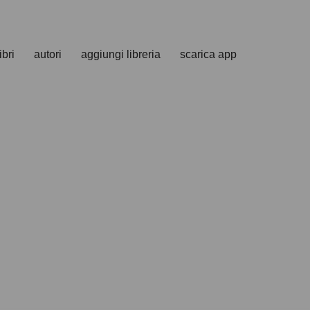
ibri
autori
aggiungi libreria
scarica app