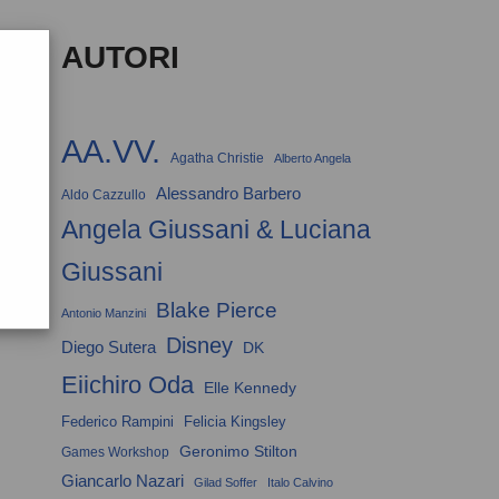
AUTORI
AA.VV.
Agatha Christie
Alberto Angela
Alessandro Barbero
Aldo Cazzullo
Angela Giussani & Luciana
Giussani
Blake Pierce
Antonio Manzini
Disney
Diego Sutera
DK
Eiichiro Oda
Elle Kennedy
Federico Rampini
Felicia Kingsley
Geronimo Stilton
Games Workshop
Giancarlo Nazari
Gilad Soffer
Italo Calvino