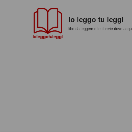
Vai
io leggo tu leggi
al
libri da leggere e le librerie dove acqui
contenuto