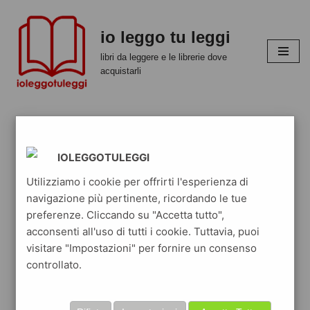
io leggo tu leggi
Vai
al
libri da leggere e le librerie dove
contenuto
acquistarli
IOLEGGOTULEGGI
Utilizziamo i cookie per offrirti l'esperienza di
navigazione più pertinente, ricordando le tue
preferenze. Cliccando su "Accetta tutto",
acconsenti all'uso di tutti i cookie. Tuttavia, puoi
visitare "Impostazioni" per fornire un consenso
controllato.