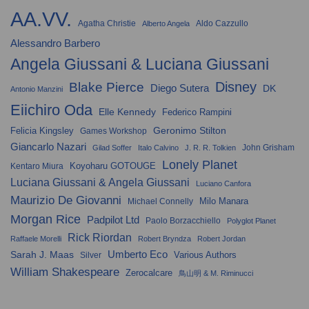
AA.VV.
Agatha Christie
Aldo Cazzullo
Alberto Angela
Alessandro Barbero
Angela Giussani & Luciana Giussani
Disney
Blake Pierce
Diego Sutera
DK
Antonio Manzini
Eiichiro Oda
Elle Kennedy
Federico Rampini
Geronimo Stilton
Felicia Kingsley
Games Workshop
Giancarlo Nazari
John Grisham
Gilad Soffer
Italo Calvino
J. R. R. Tolkien
Lonely Planet
Koyoharu GOTOUGE
Kentaro Miura
Luciana Giussani & Angela Giussani
Luciano Canfora
Maurizio De Giovanni
Milo Manara
Michael Connelly
Morgan Rice
Padpilot Ltd
Paolo Borzacchiello
Polyglot Planet
Rick Riordan
Raffaele Morelli
Robert Bryndza
Robert Jordan
Umberto Eco
Sarah J. Maas
Various Authors
Silver
William Shakespeare
Zerocalcare
鳥山明 & M. Riminucci