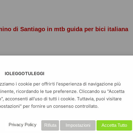
ino di Santiago in mtb guida per bici italiana
o Inglese
IOLEGGOTULEGGI
izziamo i cookie per offrirti l'esperienza di navigazione più
inente, ricordando le tue preferenze. Cliccando su "Accetta
o", acconsenti all'uso di tutti i cookie. Tuttavia, puoi visitare
ostazioni" per fornire un consenso controllato.
n estratto GRATIS e inizia a leggere subito! Questo ebook ha:
NKATO. Due settimane in mtb lungo il Camino Francés.
rtire; mettere insieme un equipaggiamento indispensabile;
Privacy Policy
Rifiuta
Impostazioni
Accetta Tutto
nti da/per Saint Jean e Santiago. Indicazioni per affrontare il