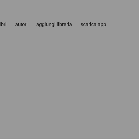
ibri
autori
aggiungi libreria
scarica app