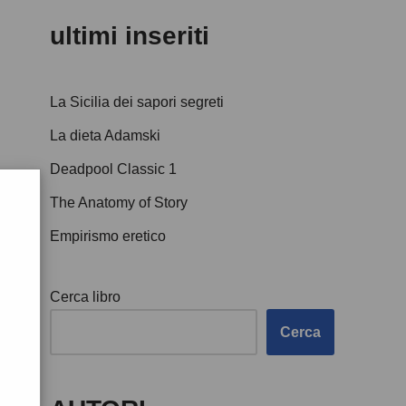
ultimi inseriti
La Sicilia dei sapori segreti
La dieta Adamski
Deadpool Classic 1
The Anatomy of Story
Empirismo eretico
Cerca libro
Cerca