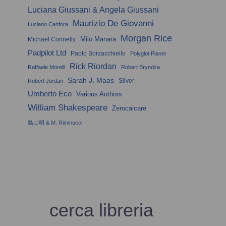
Luciana Giussani & Angela Giussani
Maurizio De Giovanni
Luciano Canfora
Morgan Rice
Milo Manara
Michael Connelly
Padpilot Ltd
Paolo Borzacchiello
Polyglot Planet
Rick Riordan
Raffaele Morelli
Robert Bryndza
Sarah J. Maas
Silver
Robert Jordan
Umberto Eco
Various Authors
William Shakespeare
Zerocalcare
鳥山明 & M. Riminucci
cerca libreria