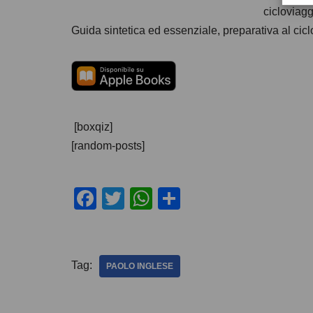
cicloviagg
Guida sintetica ed essenziale, preparativa al ci
[boxqiz]
[random-posts]
F
T
W
C
a
wi
h
o
c
tt
at
n
e
er
s
di
Tag:
PAOLO INGLESE
b
A
vi
o
p
di