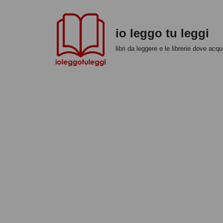
Vai
io leggo tu leggi
al
libri da leggere e le librerie dove acqui
contenuto