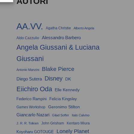
AUTORI
AA.VV.
Agatha Christie
Alberto Angela
Alessandro Barbero
Aldo Cazzullo
Angela Giussani & Luciana
Giussani
Blake Pierce
Antonio Manzini
Disney
Diego Sutera
DK
Eiichiro Oda
Elle Kennedy
Federico Rampini
Felicia Kingsley
Geronimo Stilton
Games Workshop
Giancarlo Nazari
Gilad Soffer
Italo Calvino
John Grisham
Kentaro Miura
J. R. R. Tolkien
Lonely Planet
Koyoharu GOTOUGE