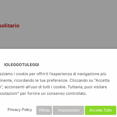
solitario
m Weymouth
IOLEGGOTULEGGI
izziamo i cookie per offrirti l'esperienza di navigazione più
inente, ricordando le tue preferenze. Cliccando su "Accetta
o", acconsenti all'uso di tutti i cookie. Tuttavia, puoi visitare
e il lupo Slavc lascia le montagne slovene dove è nato. Nel
ostazioni" per fornire un consenso controllato.
 gelido inverno arriva in Austria, poi in Italia e si stabilisce in
nel veronese, dove mette su famiglia con un'altra lupa errante
ta Giulietta. Prima che partisse, in Italia del Nord non si
Privacy Policy
Rifiuta
Impostazioni
Accetta Tutto
upi da secoli. Oggi, da lui discendono interi branchi. Ma