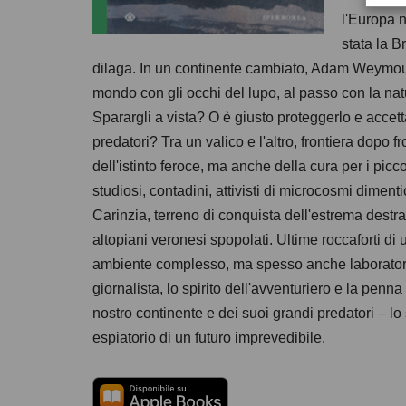
l'Europa n
stata la B
dilaga. In un continente cambiato, Adam Weymout
mondo con gli occhi del lupo, al passo con la na
Sparargli a vista? O è giusto proteggerlo e accet
predatori? Tra un valico e l'altro, frontiera dopo f
dell'istinto feroce, ma anche della cura per i picco
studiosi, contadini, attivisti di microcosmi diment
Carinzia, terreno di conquista dell'estrema destra
altopiani veronesi spopolati. Ultime roccaforti di
ambiente complesso, ma spesso anche laboratori p
giornalista, lo spirito dell'avventuriero e la pen
nostro continente e dei suoi grandi predatori – lo
espiatorio di un futuro imprevedibile.