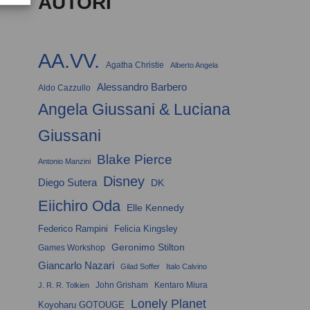
AUTORI
AA.VV.
Agatha Christie
Alberto Angela
Alessandro Barbero
Aldo Cazzullo
Angela Giussani & Luciana
Giussani
Blake Pierce
Antonio Manzini
Disney
Diego Sutera
DK
Eiichiro Oda
Elle Kennedy
Federico Rampini
Felicia Kingsley
Geronimo Stilton
Games Workshop
Giancarlo Nazari
Gilad Soffer
Italo Calvino
John Grisham
Kentaro Miura
J. R. R. Tolkien
Lonely Planet
Koyoharu GOTOUGE