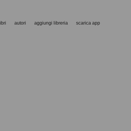
ibri
autori
aggiungi libreria
scarica app