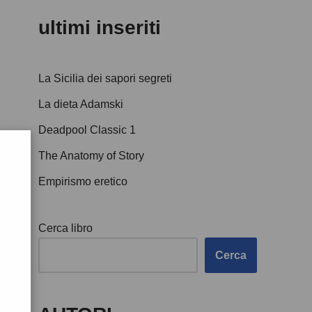
ultimi inseriti
La Sicilia dei sapori segreti
La dieta Adamski
Deadpool Classic 1
The Anatomy of Story
Empirismo eretico
Cerca libro
Cerca