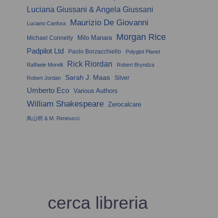
Luciana Giussani & Angela Giussani
Maurizio De Giovanni
Luciano Canfora
Morgan Rice
Milo Manara
Michael Connelly
Padpilot Ltd
Paolo Borzacchiello
Polyglot Planet
Rick Riordan
Raffaele Morelli
Robert Bryndza
Sarah J. Maas
Silver
Robert Jordan
Umberto Eco
Various Authors
William Shakespeare
Zerocalcare
鳥山明 & M. Riminucci
cerca libreria