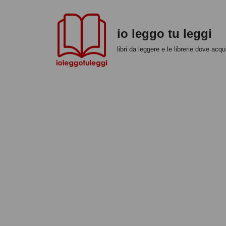
Vai
io leggo tu leggi
al
libri da leggere e le librerie dove acqui
contenuto