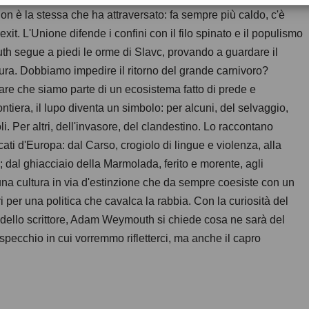
on è la stessa che ha attraversato: fa sempre più caldo, c'è
rexit. L'Unione difende i confini con il filo spinato e il populismo
h segue a piedi le orme di Slavc, provando a guardare il
tura. Dobbiamo impedire il ritorno del grande carnivoro?
tare che siamo parte di un ecosistema fatto di prede e
rontiera, il lupo diventa un simbolo: per alcuni, del selvaggio,
li. Per altri, dell'invasore, del clandestino. Lo raccontano
icati d'Europa: dal Carso, crogiolo di lingue e violenza, alla
; dal ghiacciaio della Marmolada, ferito e morente, agli
 una cultura in via d'estinzione che da sempre coesiste con un
er una politica che cavalca la rabbia. Con la curiosità del
na dello scrittore, Adam Weymouth si chiede cosa ne sarà del
 specchio in cui vorremmo rifletterci, ma anche il capro