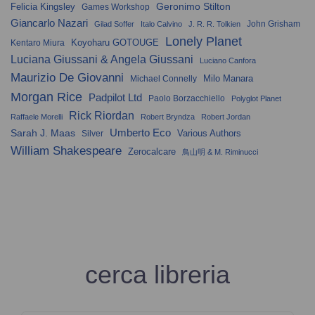
Geronimo Stilton
Felicia Kingsley
Games Workshop
Giancarlo Nazari
John Grisham
Gilad Soffer
Italo Calvino
J. R. R. Tolkien
Lonely Planet
Koyoharu GOTOUGE
Kentaro Miura
Luciana Giussani & Angela Giussani
Luciano Canfora
Maurizio De Giovanni
Milo Manara
Michael Connelly
Morgan Rice
Padpilot Ltd
Paolo Borzacchiello
Polyglot Planet
Rick Riordan
Raffaele Morelli
Robert Bryndza
Robert Jordan
Umberto Eco
Sarah J. Maas
Various Authors
Silver
William Shakespeare
Zerocalcare
鳥山明 & M. Riminucci
cerca libreria