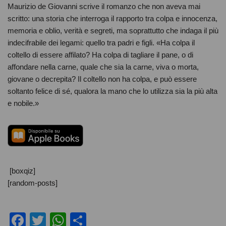
Maurizio de Giovanni scrive il romanzo che non aveva mai
scritto: una storia che interroga il rapporto tra colpa e innocenza,
memoria e oblio, verità e segreti, ma soprattutto che indaga il più
indecifrabile dei legami: quello tra padri e figli. «Ha colpa il
coltello di essere affilato? Ha colpa di taglia­re il pane, o di
affondare nella carne, quale che sia la carne, viva o morta,
giovane o decrepita? Il coltello non ha colpa, e può essere
soltanto felice di sé, qualora la mano che lo utilizza sia la più alta
e nobile.»
[boxqiz]
[random-posts]
F
T
W
C