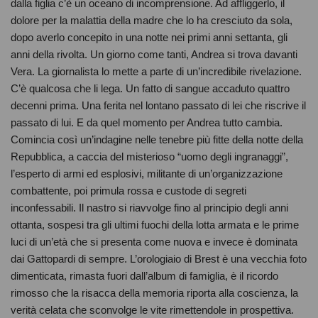
dalla figlia c’è un oceano di incomprensione. Ad affliggerlo, il
dolore per la malattia della madre che lo ha cresciuto da sola,
dopo averlo concepito in una notte nei primi anni settanta, gli
anni della rivolta. Un giorno come tanti, Andrea si trova davanti
Vera. La giornalista lo mette a parte di un’incredibile rivelazione.
C’è qualcosa che li lega. Un fatto di sangue accaduto quattro
decenni prima. Una ferita nel lontano passato di lei che riscrive il
passato di lui. E da quel momento per Andrea tutto cambia.
Comincia così un’indagine nelle tenebre più fitte della notte della
Repubblica, a caccia del misterioso “uomo degli ingranaggi”,
l’esperto di armi ed esplosivi, militante di un’organizzazione
combattente, poi primula rossa e custode di segreti
inconfessabili. Il nastro si riavvolge fino al principio degli anni
ottanta, sospesi tra gli ultimi fuochi della lotta armata e le prime
luci di un’età che si presenta come nuova e invece è dominata
dai Gattopardi di sempre. L’orologiaio di Brest è una vecchia foto
dimenticata, rimasta fuori dall’album di famiglia, è il ricordo
rimosso che la risacca della memoria riporta alla coscienza, la
verità celata che sconvolge le vite rimettendole in prospettiva.