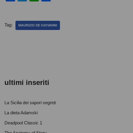
a
wi
h
o
c
tt
at
n
e
er
s
di
Tag:
MAURIZIO DE GIOVANNI
b
A
vi
o
p
di
o
p
k
ultimi inseriti
La Sicilia dei sapori segreti
La dieta Adamski
Deadpool Classic 1
The Anatomy of Story