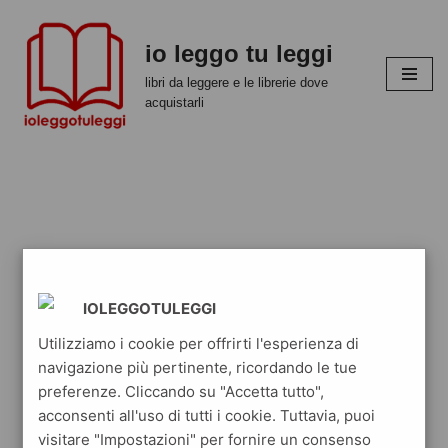
io leggo tu leggi
Vai
al
libri da leggere e le librerie dove
contenuto
acquistarli
IOLEGGOTULEGGI
Utilizziamo i cookie per offrirti l'esperienza di
navigazione più pertinente, ricordando le tue
preferenze. Cliccando su "Accetta tutto",
acconsenti all'uso di tutti i cookie. Tuttavia, puoi
visitare "Impostazioni" per fornire un consenso