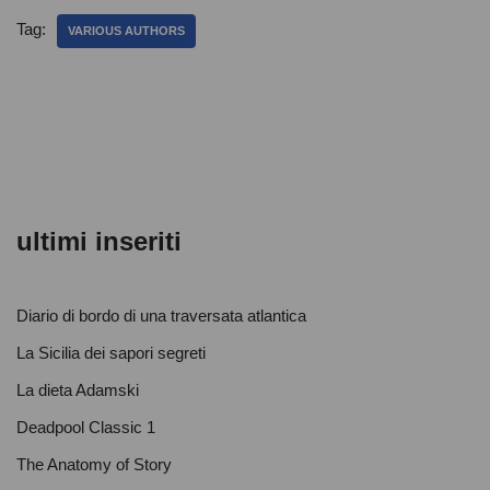
e
er
s
di
Tag:
VARIOUS AUTHORS
b
A
vi
o
p
di
o
p
k
ultimi inseriti
Diario di bordo di una traversata atlantica
La Sicilia dei sapori segreti
La dieta Adamski
Deadpool Classic 1
The Anatomy of Story