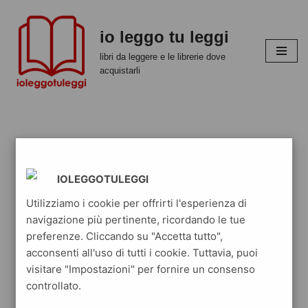
io leggo tu leggi
Vai
al
libri da leggere e le librerie dove
contenuto
acquistarli
IOLEGGOTULEGGI
Utilizziamo i cookie per offrirti l'esperienza di
navigazione più pertinente, ricordando le tue
preferenze. Cliccando su "Accetta tutto",
acconsenti all'uso di tutti i cookie. Tuttavia, puoi
visitare "Impostazioni" per fornire un consenso
controllato.