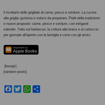
Il ricettario delle grigliate di carne, pesce e verdure. La cucina
alla griglia: gustosa e veloce da preparare. Piatti della tradizione
e nuove proposte: carne, pesce e verdure, con intriganti
salsette. Tutto sul barbecue, la cottura alla brace e al cartoccio
per giornate all’aperto con la famiglia e cene con gli amici.
[boxqiz]
[random-posts]
F
T
W
C
a
wi
h
o
c
tt
at
n