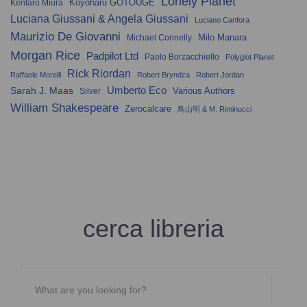
Lonely Planet
Koyoharu GOTOUGE
Kentaro Miura
Luciana Giussani & Angela Giussani
Luciano Canfora
Maurizio De Giovanni
Milo Manara
Michael Connelly
Morgan Rice
Padpilot Ltd
Paolo Borzacchiello
Polyglot Planet
Rick Riordan
Raffaele Morelli
Robert Bryndza
Robert Jordan
Umberto Eco
Sarah J. Maas
Various Authors
Silver
William Shakespeare
Zerocalcare
鳥山明 & M. Riminucci
cerca libreria