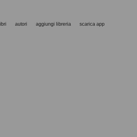
ibri
autori
aggiungi libreria
scarica app