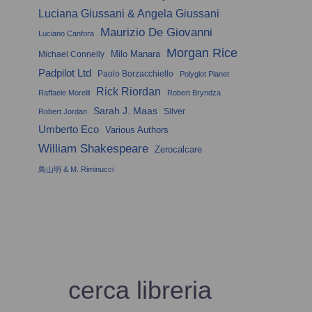
Luciana Giussani & Angela Giussani
Maurizio De Giovanni
Luciano Canfora
Morgan Rice
Milo Manara
Michael Connelly
Padpilot Ltd
Paolo Borzacchiello
Polyglot Planet
Rick Riordan
Raffaele Morelli
Robert Bryndza
Sarah J. Maas
Silver
Robert Jordan
Umberto Eco
Various Authors
William Shakespeare
Zerocalcare
鳥山明 & M. Riminucci
cerca libreria