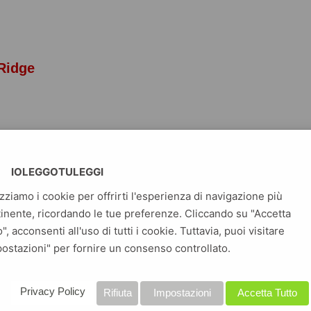
Ridge
ey Perry
IOLEGGOTULEGGI
izziamo i cookie per offrirti l'esperienza di navigazione più
inente, ricordando le tue preferenze. Cliccando su "Accetta
o", acconsenti all'uso di tutti i cookie. Tuttavia, puoi visitare
contra il romance: arriva in Italia il libro trend del Booktok! Da
ostazioni" per fornire un consenso controllato.
innie Covington difende i valori in cui crede profondamente: la
bertà e il rispetto della legge. Quando, dopo la rottura con il
storico, si trasferisce a Quincy come nuovo capo della Polizia
Privacy Policy
Rifiuta
Impostazioni
Accetta Tutto
ata a provare alla comunità del Montana tutto il suo valore, per