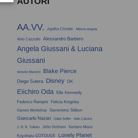
AUTORI
AA.VV.
Agatha Christie
Alberto Angela
Alessandro Barbero
Aldo Cazzullo
Angela Giussani & Luciana
Giussani
Blake Pierce
Antonio Manzini
Disney
Diego Sutera
DK
Eiichiro Oda
Elle Kennedy
Federico Rampini
Felicia Kingsley
Geronimo Stilton
Games Workshop
Giancarlo Nazari
Gilad Soffer
Italo Calvino
John Grisham
Kentaro Miura
J. R. R. Tolkien
Lonely Planet
Koyoharu GOTOUGE