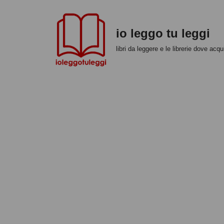
Vai
io leggo tu leggi
al
libri da leggere e le librerie dove acqui
contenuto