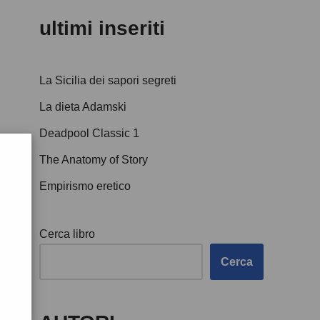
ultimi inseriti
La Sicilia dei sapori segreti
La dieta Adamski
Deadpool Classic 1
The Anatomy of Story
Empirismo eretico
Cerca libro
Cerca