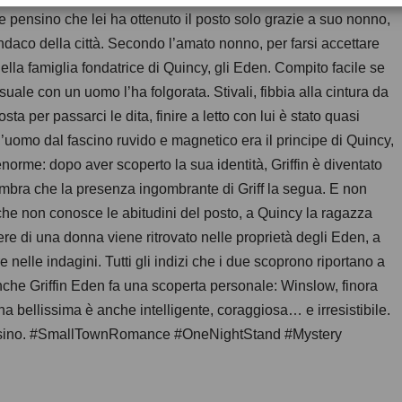
e pensino che lei ha ottenuto il posto solo grazie a suo nonno,
indaco della città. Secondo l’amato nonno, per farsi accettare
lla famiglia fondatrice di Quincy, gli Eden. Compito facile se
suale con un uomo l’ha folgorata. Stivali, fibbia alla cintura da
osta per passarci le dita, finire a letto con lui è stato quasi
’uomo dal fascino ruvido e magnetico era il principe di Quincy,
o enorme: dopo aver scoperto la sua identità, Griffin è diventato
mbra che la presenza ingombrante di Griff la segua. E non
 che non conosce le abitudini del posto, a Quincy la ragazza
ere di una donna viene ritrovato nelle proprietà degli Eden, a
e nelle indagini. Tutti gli indizi che i due scoprono riportano a
nche Griffin Eden fa una scoperta personale: Winslow, finora
a bellissima è anche intelligente, coraggiosa… e irresistibile.
assassino. #SmallTownRomance #OneNightStand #Mystery