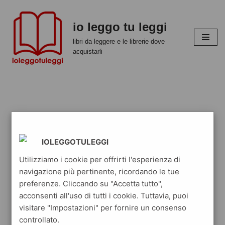
io leggo tu leggi
Vai
al
libri da leggere e le librerie dove
contenuto
acquistarli
IOLEGGOTULEGGI
Utilizziamo i cookie per offrirti l'esperienza di
navigazione più pertinente, ricordando le tue
preferenze. Cliccando su "Accetta tutto",
acconsenti all'uso di tutti i cookie. Tuttavia, puoi
visitare "Impostazioni" per fornire un consenso
controllato.