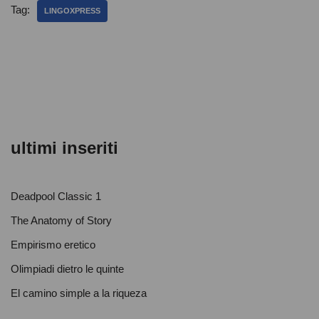
e
er
s
di
Tag:
LINGOXPRESS
b
A
vi
o
p
di
o
p
k
ultimi inseriti
Deadpool Classic 1
The Anatomy of Story
Empirismo eretico
Olimpiadi dietro le quinte
El camino simple a la riqueza