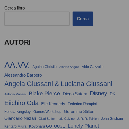
Cerca libro
Cerca
AUTORI
AA.VV.
Agatha Christie
Aldo Cazzullo
Alberto Angela
Alessandro Barbero
Angela Giussani & Luciana Giussani
Disney
Blake Pierce
Diego Sutera
DK
Antonio Manzini
Eiichiro Oda
Elle Kennedy
Federico Rampini
Geronimo Stilton
Felicia Kingsley
Games Workshop
Giancarlo Nazari
John Grisham
Gilad Soffer
Italo Calvino
J. R. R. Tolkien
Lonely Planet
Koyoharu GOTOUGE
Kentaro Miura