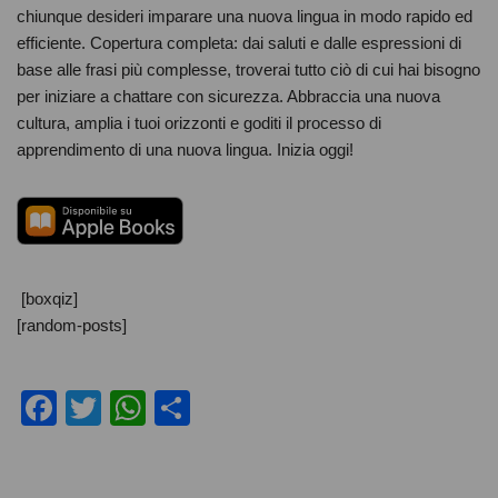
chiunque desideri imparare una nuova lingua in modo rapido ed
efficiente. Copertura completa: dai saluti e dalle espressioni di
base alle frasi più complesse, troverai tutto ciò di cui hai bisogno
per iniziare a chattare con sicurezza. Abbraccia una nuova
cultura, amplia i tuoi orizzonti e goditi il ​​processo di
apprendimento di una nuova lingua. Inizia oggi!
[boxqiz]
[random-posts]
F
T
W
C
a
wi
h
o
c
tt
at
n