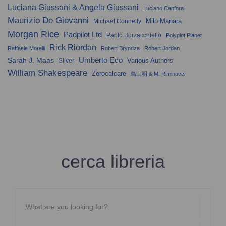
Luciana Giussani & Angela Giussani
Luciano Canfora
Maurizio De Giovanni
Milo Manara
Michael Connelly
Morgan Rice
Padpilot Ltd
Paolo Borzacchiello
Polyglot Planet
Rick Riordan
Raffaele Morelli
Robert Bryndza
Robert Jordan
Umberto Eco
Sarah J. Maas
Various Authors
Silver
William Shakespeare
Zerocalcare
鳥山明 & M. Riminucci
cerca libreria