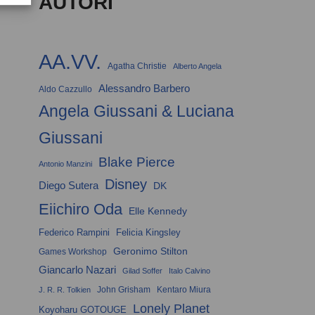
AUTORI
AA.VV.
Agatha Christie
Alberto Angela
Alessandro Barbero
Aldo Cazzullo
Angela Giussani & Luciana
Giussani
Blake Pierce
Antonio Manzini
Disney
Diego Sutera
DK
Eiichiro Oda
Elle Kennedy
Federico Rampini
Felicia Kingsley
Geronimo Stilton
Games Workshop
Giancarlo Nazari
Gilad Soffer
Italo Calvino
John Grisham
Kentaro Miura
J. R. R. Tolkien
Lonely Planet
Koyoharu GOTOUGE