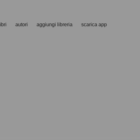
ibri
autori
aggiungi libreria
scarica app