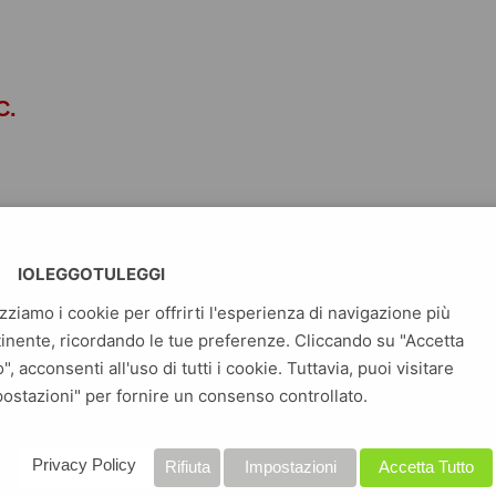
C.
 H. Cline
IOLEGGOTULEGGI
izziamo i cookie per offrirti l'esperienza di navigazione più
inente, ricordando le tue preferenze. Cliccando su "Accetta
o", acconsenti all'uso di tutti i cookie. Tuttavia, puoi visitare
al mare. Sappiamo il loro nome e poco altro: li chamiamo
ostazioni" per fornire un consenso controllato.
l Mare» e al loro arrivo caddero regni millenari e l’intera
el Bronzo collassò repentinamente. Dopo, seguirono solo lunghi
. L’Età del Bronzo era stata un’epoca di fiorenti commerci, di
Privacy Policy
Rifiuta
Impostazioni
Accetta Tutto
 tecnica e culturale, di rapporti diplomatici internazionali, di