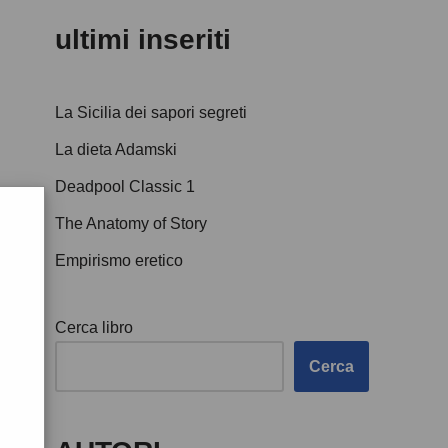
ultimi inseriti
La Sicilia dei sapori segreti
La dieta Adamski
Deadpool Classic 1
The Anatomy of Story
Empirismo eretico
Cerca libro
Cerca