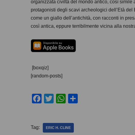
organizzata civiltà del mondo antico, così simile a
protagonisti degli scavi archeologici dell’Età del 
come un giallo dell’antichità, con racconti in pr
così antica, eppure terribilmente vicina alla nostr
[boxqiz]
[random-posts]
F
T
W
C
a
wi
h
o
c
tt
at
n
e
er
s
di
Tag:
ERIC H. CLINE