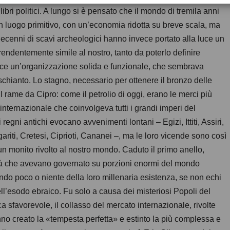
uilibri politici. A lungo si è pensato che il mondo di tremila anni
n luogo primitivo, con un’economia ridotta su breve scala, ma
 decenni di scavi archeologici hanno invece portato alla luce un
endentemente simile al nostro, tanto da poterlo definire
uisce un’organizzazione solida e funzionale, che sembrava
chianto. Lo stagno, necessario per ottenere il bronzo delle
il rame da Cipro: come il petrolio di oggi, erano le merci più
 internazionale che coinvolgeva tutti i grandi imperi del
regni antichi evocano avvenimenti lontani – Egizi, Ittiti, Assiri,
ariti, Cretesi, Ciprioti, Cananei –, ma le loro vicende sono così
 monito rivolto al nostro mondo. Caduto il primo anello,
civiltà che avevano governato su porzioni enormi del mondo
ndo poco o niente della loro millenaria esistenza, se non echi
ell’esodo ebraico. Fu solo a causa dei misteriosi Popoli del
 sfavorevole, il collasso del mercato internazionale, rivolte
anno creato la «tempesta perfetta» e estinto la più complessa e