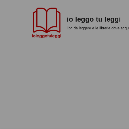
Vai
io leggo tu leggi
al
libri da leggere e le librerie dove acqui
contenuto