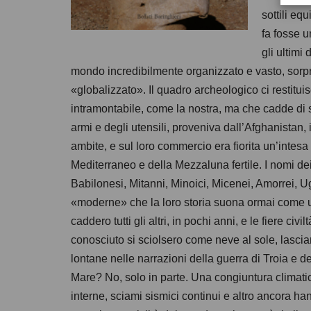
sottili eq
fa fosse u
gli ultimi
mondo incredibilmente organizzato e vasto, sorpr
«globalizzato». Il quadro archeologico ci restit
intramontabile, come la nostra, ma che cadde di s
armi e degli utensili, proveniva dall’Afghanistan, 
ambite, e sul loro commercio era fiorita un’intesa
Mediterraneo e della Mezzaluna fertile. I nomi dei 
Babilonesi, Mitanni, Minoici, Micenei, Amorrei, Ug
«moderne» che la loro storia suona ormai come un
caddero tutti gli altri, in pochi anni, e le fiere 
conosciuto si sciolsero come neve al sole, lascia
lontane nelle narrazioni della guerra di Troia e d
Mare? No, solo in parte. Una congiuntura climatica
interne, sciami sismici continui e altro ancora h