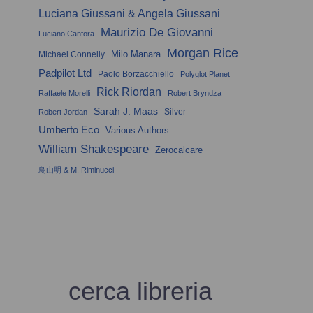
Luciana Giussani & Angela Giussani
Maurizio De Giovanni
Luciano Canfora
Morgan Rice
Milo Manara
Michael Connelly
Padpilot Ltd
Paolo Borzacchiello
Polyglot Planet
Rick Riordan
Raffaele Morelli
Robert Bryndza
Sarah J. Maas
Silver
Robert Jordan
Umberto Eco
Various Authors
William Shakespeare
Zerocalcare
鳥山明 & M. Riminucci
cerca libreria