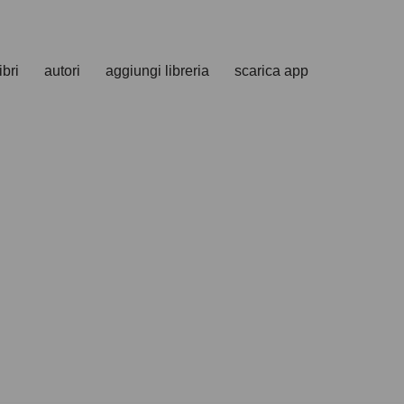
ibri
autori
aggiungi libreria
scarica app