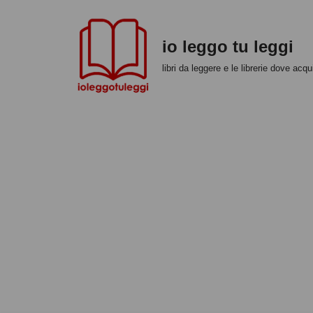
Vai
io leggo tu leggi
al
libri da leggere e le librerie dove acqui
contenuto