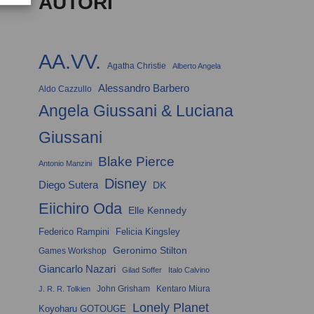
AUTORI
AA.VV.
Agatha Christie
Alberto Angela
Alessandro Barbero
Aldo Cazzullo
Angela Giussani & Luciana
Giussani
Blake Pierce
Antonio Manzini
Disney
Diego Sutera
DK
Eiichiro Oda
Elle Kennedy
Federico Rampini
Felicia Kingsley
Geronimo Stilton
Games Workshop
Giancarlo Nazari
Gilad Soffer
Italo Calvino
John Grisham
Kentaro Miura
J. R. R. Tolkien
Lonely Planet
Koyoharu GOTOUGE