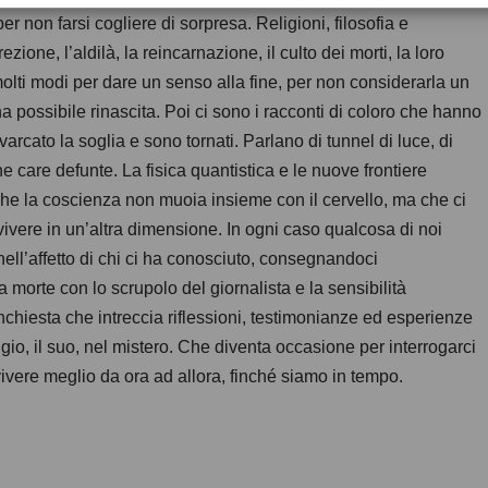
r non farsi cogliere di sorpresa. Religioni, filosofia e
ione, l’aldilà, la reincarnazione, il culto dei morti, la loro
 molti modi per dare un senso alla fine, per non considerarla un
 possibile rinascita. Poi ci sono i racconti di coloro che hanno
rcato la soglia e sono tornati. Parlano di tunnel di luce, di
e care defunte. La fisica quantistica e le nuove frontiere
 che la coscienza non muoia insieme con il cervello, ma che ci
ivere in un’altra dimensione. In ogni caso qualcosa di noi
ell’affetto di chi ci ha conosciuto, consegnandoci
la morte con lo scrupolo del giornalista e la sensibilità
nchiesta che intreccia riflessioni, testimonianze ed esperienze
io, il suo, nel mistero. Che diventa occasione per interrogarci
vere meglio da ora ad allora, finché siamo in tempo.