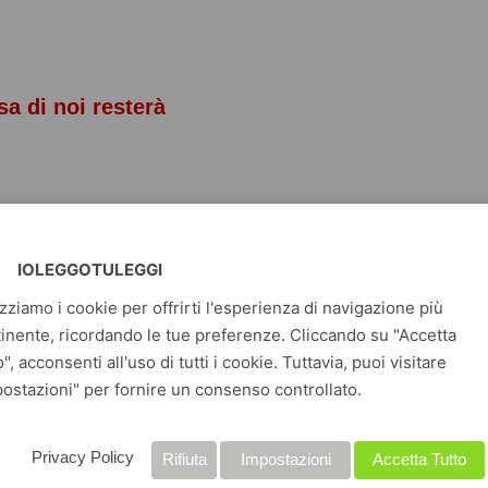
a di noi resterà
nio Polito
IOLEGGOTULEGGI
izziamo i cookie per offrirti l'esperienza di navigazione più
inente, ricordando le tue preferenze. Cliccando su "Accetta
o", acconsenti all'uso di tutti i cookie. Tuttavia, puoi visitare
ravvivere alla morte? Miliardi di persone credono di sì. Ma lo
ostazioni" per fornire un consenso controllato.
l tempo ci impedisce di parlarne: una cospirazione del silenzio
 e sul dopo. Facciamo di tutto per rivolgere lo sguardo altrove
perdita della vita ci fa paura, ci priva del bene più prezioso, e
Privacy Policy
Rifiuta
Impostazioni
Accetta Tutto
l peggiore dei mali. Ma forse è ora di strappare quel velo. C’è