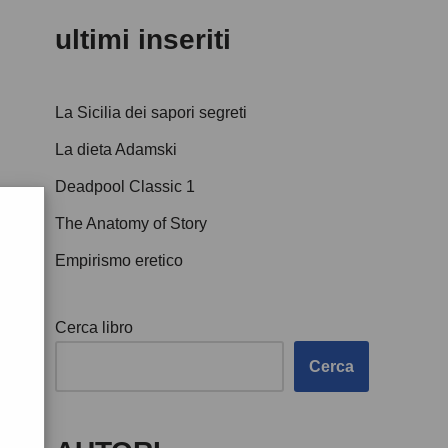
ultimi inseriti
La Sicilia dei sapori segreti
La dieta Adamski
Deadpool Classic 1
The Anatomy of Story
Empirismo eretico
Cerca libro
Cerca