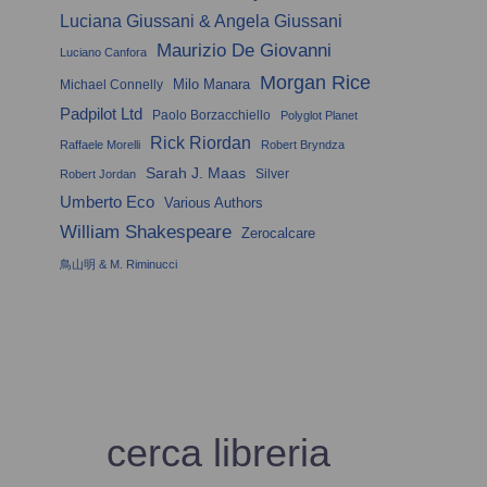
Luciana Giussani & Angela Giussani
Maurizio De Giovanni
Luciano Canfora
Morgan Rice
Milo Manara
Michael Connelly
Padpilot Ltd
Paolo Borzacchiello
Polyglot Planet
Rick Riordan
Raffaele Morelli
Robert Bryndza
Sarah J. Maas
Silver
Robert Jordan
Umberto Eco
Various Authors
William Shakespeare
Zerocalcare
鳥山明 & M. Riminucci
cerca libreria