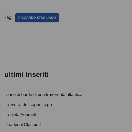
c
tt
at
n
e
er
s
di
Tag:
RICCARDO STAGLIANÒ
b
A
vi
o
p
di
o
p
k
ultimi inseriti
Diario di bordo di una traversata atlantica
La Sicilia dei sapori segreti
La dieta Adamski
Deadpool Classic 1