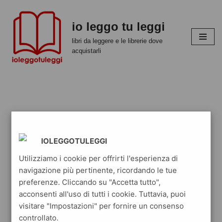
io leggo tu leggi
Vai
al
libri da leggere e le librerie dove
contenuto
acquistarli
IOLEGGOTULEGGI
Utilizziamo i cookie per offrirti l'esperienza di
navigazione più pertinente, ricordando le tue
preferenze. Cliccando su "Accetta tutto",
acconsenti all'uso di tutti i cookie. Tuttavia, puoi
visitare "Impostazioni" per fornire un consenso
controllato.