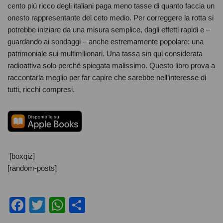
cento piú ricco degli italiani paga meno tasse di quanto faccia un
onesto rappresentante del ceto medio. Per correggere la rotta si
potrebbe iniziare da una misura semplice, dagli effetti rapidi e –
guardando ai sondaggi – anche estremamente popolare: una
patrimoniale sui multimilionari. Una tassa sin qui considerata
radioattiva solo perché spiegata malissimo. Questo libro prova a
raccontarla meglio per far capire che sarebbe nell’interesse di
tutti, ricchi compresi.
[boxqiz]
[random-posts]
F
T
W
C
a
wi
h
o