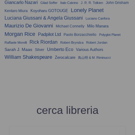
Giancarlo Nazari
John Grisham
Gilad Soffer
Italo Calvino
J. R. R. Tolkien
Lonely Planet
Koyoharu GOTOUGE
Kentaro Miura
Luciana Giussani & Angela Giussani
Luciano Canfora
Maurizio De Giovanni
Milo Manara
Michael Connelly
Morgan Rice
Padpilot Ltd
Paolo Borzacchiello
Polyglot Planet
Rick Riordan
Raffaele Morelli
Robert Bryndza
Robert Jordan
Umberto Eco
Sarah J. Maas
Various Authors
Silver
William Shakespeare
Zerocalcare
鳥山明 & M. Riminucci
cerca libreria