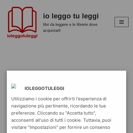
io leggo tu leggi
Vai
al
libri da leggere e le librerie dove
contenuto
acquistarli
IOLEGGOTULEGGI
Utilizziamo i cookie per offrirti l'esperienza di
navigazione più pertinente, ricordando le tue
preferenze. Cliccando su "Accetta tutto",
acconsenti all'uso di tutti i cookie. Tuttavia, puoi
visitare "Impostazioni" per fornire un consenso