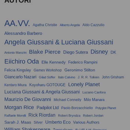
AUTORI
AA.VV.
Agatha Christie
Aldo Cazzullo
Alberto Angela
Alessandro Barbero
Angela Giussani & Luciana Giussani
Disney
Blake Pierce
Diego Sutera
DK
Antonio Manzini
Eiichiro Oda
Elle Kennedy
Federico Rampini
Geronimo Stilton
Felicia Kingsley
Games Workshop
Giancarlo Nazari
John Grisham
Gilad Soffer
Italo Calvino
J. R. R. Tolkien
Lonely Planet
Koyoharu GOTOUGE
Kentaro Miura
Luciana Giussani & Angela Giussani
Luciano Canfora
Maurizio De Giovanni
Milo Manara
Michael Connelly
Morgan Rice
Padpilot Ltd
Paolo Borzacchiello
Polyglot Planet
Rick Riordan
Raffaele Morelli
Robert Bryndza
Robert Jordan
Umberto Eco
Sarah J. Maas
Various Authors
Silver
William Shakespeare
Zerocalcare
鳥山明 & M. Riminucci