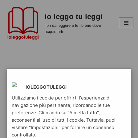
io leggo tu leggi
Vai
al
libri da leggere e le librerie dove
contenuto
acquistarli
IOLEGGOTULEGGI
Utilizziamo i cookie per offrirti l'esperienza di
navigazione più pertinente, ricordando le tue
preferenze. Cliccando su "Accetta tutto",
acconsenti all'uso di tutti i cookie. Tuttavia, puoi
visitare "Impostazioni" per fornire un consenso
controllato.