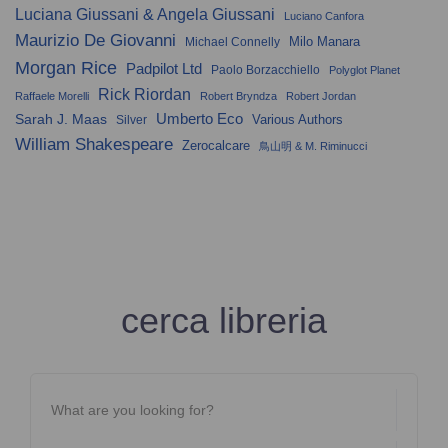
Luciana Giussani & Angela Giussani
Luciano Canfora
Maurizio De Giovanni
Milo Manara
Michael Connelly
Morgan Rice
Padpilot Ltd
Paolo Borzacchiello
Polyglot Planet
Rick Riordan
Raffaele Morelli
Robert Bryndza
Robert Jordan
Umberto Eco
Sarah J. Maas
Various Authors
Silver
William Shakespeare
Zerocalcare
鳥山明 & M. Riminucci
cerca libreria