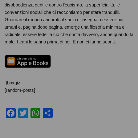
disobbedienza gentile contro l’egoismo, la superficialità, le
convenzioni sociali che ci raccontiamo per stare tranquilli.
Guardare il mondo ancorati al suolo ci insegna a essere più
umani e, pagina dopo pagina, emerge una filosofia minima e
radicale: essere fedeli a ciò che conta davvero, anche quando fa
male. I cani lo sanno prima di noi. E non ci fanno sconti.
[boxqiz]
[random-posts]
F
T
W
C
a
wi
h
o
c
tt
at
n