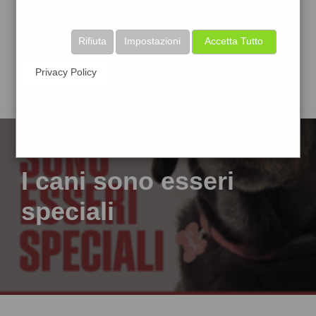
Rifiuta
Impostazioni
Accetta Tutto
Privacy Policy
I cani sono esseri
speciali