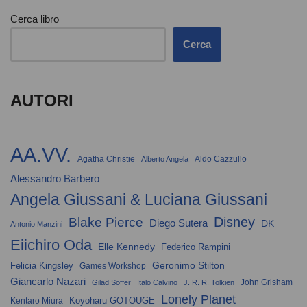
Cerca libro
Cerca
AUTORI
AA.VV.
Agatha Christie
Aldo Cazzullo
Alberto Angela
Alessandro Barbero
Angela Giussani & Luciana Giussani
Disney
Blake Pierce
Diego Sutera
DK
Antonio Manzini
Eiichiro Oda
Elle Kennedy
Federico Rampini
Geronimo Stilton
Felicia Kingsley
Games Workshop
Giancarlo Nazari
John Grisham
Gilad Soffer
Italo Calvino
J. R. R. Tolkien
Lonely Planet
Koyoharu GOTOUGE
Kentaro Miura