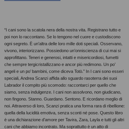
“I cani sono la scatola nera della nostra vita. Registrano tutto e
poi non lo raccontano. Se lo tengono nel cuore e custodiscono
ogni segreto. È un’altra delle loro mille doti speciali. Osservano,
vivono, interiorizzano. Possiedono un’onniscienza di cui mai si
approfittano. Teneri e generosi, intatti e misericordiosi, fumetti
che sempre tergicristallizzano e ancor più redimono. Un po’
angeli e un po’ bambini, come diceva Totò.” In I cani sono esseri
speciali, Andrea Scanzi affida allo sguardo rasoterra dei suoi
Labrador il compito più scomodo: raccontarci per quello che
siamo, senza indulgenze. I cani non assolvono, non giudicano,
non fingono. Stanno. Guardano. Sentono. E ricordano meglio di
noi. Attraverso di loro, Scanzi pratica una forma rara di ribellione:
quella della lucidità emotiva, senza sconti né pose. Questo libro
è una dichiarazione d’amore per Tavira, Zara, Layla e tutti gli altri
cani che abbiamo incontrato. Ma soprattutto è un atto di