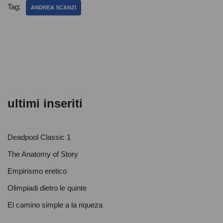
e
er
s
di
Tag:
ANDREA SCANZI
b
A
vi
o
p
di
o
p
k
ultimi inseriti
Deadpool Classic 1
The Anatomy of Story
Empirismo eretico
Olimpiadi dietro le quinte
El camino simple a la riqueza