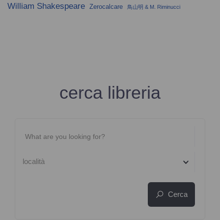
William Shakespeare
Zerocalcare
鳥山明 & M. Riminucci
cerca libreria
località
Cerca