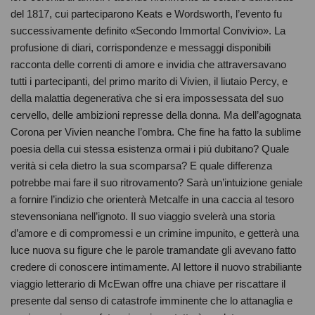
del 1817, cui parteciparono Keats e Wordsworth, l’evento fu
successivamente definito «Secondo Immortal Convivio». La
profusione di diari, corrispondenze e messaggi disponibili
racconta delle correnti di amore e invidia che attraversavano
tutti i partecipanti, del primo marito di Vivien, il liutaio Percy, e
della malattia degenerativa che si era impossessata del suo
cervello, delle ambizioni represse della donna. Ma dell’agognata
Corona per Vivien neanche l’ombra. Che fine ha fatto la sublime
poesia della cui stessa esistenza ormai i piú dubitano? Quale
verità si cela dietro la sua scomparsa? E quale differenza
potrebbe mai fare il suo ritrovamento? Sarà un’intuizione geniale
a fornire l’indizio che orienterà Metcalfe in una caccia al tesoro
stevensoniana nell’ignoto. Il suo viaggio svelerà una storia
d’amore e di compromessi e un crimine impunito, e getterà una
luce nuova su figure che le parole tramandate gli avevano fatto
credere di conoscere intimamente. Al lettore il nuovo strabiliante
viaggio letterario di McEwan offre una chiave per riscattare il
presente dal senso di catastrofe imminente che lo attanaglia e