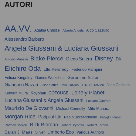
AUTORI
AA.VV.
Agatha Christie
Aldo Cazzullo
Alberto Angela
Alessandro Barbero
Angela Giussani & Luciana Giussani
Disney
Blake Pierce
Diego Sutera
DK
Antonio Manzini
Eiichiro Oda
Elle Kennedy
Federico Rampini
Geronimo Stilton
Felicia Kingsley
Games Workshop
Giancarlo Nazari
John Grisham
Gilad Soffer
Italo Calvino
J. R. R. Tolkien
Lonely Planet
Koyoharu GOTOUGE
Kentaro Miura
Luciana Giussani & Angela Giussani
Luciano Canfora
Maurizio De Giovanni
Milo Manara
Michael Connelly
Morgan Rice
Padpilot Ltd
Paolo Borzacchiello
Polyglot Planet
Rick Riordan
Raffaele Morelli
Robert Bryndza
Robert Jordan
Umberto Eco
Sarah J. Maas
Various Authors
Silver