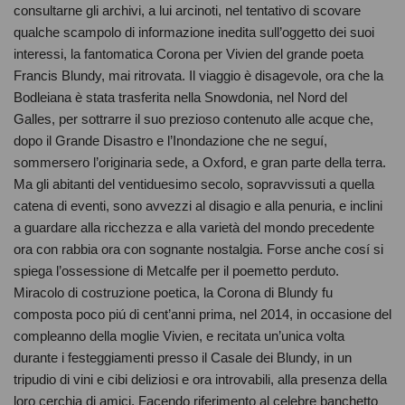
consultarne gli archivi, a lui arcinoti, nel tentativo di scovare
qualche scampolo di informazione inedita sull’oggetto dei suoi
interessi, la fantomatica Corona per Vivien del grande poeta
Francis Blundy, mai ritrovata. Il viaggio è disagevole, ora che la
Bodleiana è stata trasferita nella Snowdonia, nel Nord del
Galles, per sottrarre il suo prezioso contenuto alle acque che,
dopo il Grande Disastro e l’Inondazione che ne seguí,
sommersero l’originaria sede, a Oxford, e gran parte della terra.
Ma gli abitanti del ventiduesimo secolo, sopravvissuti a quella
catena di eventi, sono avvezzi al disagio e alla penuria, e inclini
a guardare alla ricchezza e alla varietà del mondo precedente
ora con rabbia ora con sognante nostalgia. Forse anche cosí si
spiega l’ossessione di Metcalfe per il poemetto perduto.
Miracolo di costruzione poetica, la Corona di Blundy fu
composta poco piú di cent’anni prima, nel 2014, in occasione del
compleanno della moglie Vivien, e recitata un’unica volta
durante i festeggiamenti presso il Casale dei Blundy, in un
tripudio di vini e cibi deliziosi e ora introvabili, alla presenza della
loro cerchia di amici. Facendo riferimento al celebre banchetto