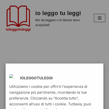
io leggo tu leggi
Vai
al
libri da leggere e le librerie dove
contenuto
acquistarli
IOLEGGOTULEGGI
Utilizziamo i cookie per offrirti l'esperienza di
navigazione più pertinente, ricordando le tue
preferenze. Cliccando su "Accetta tutto",
acconsenti all'uso di tutti i cookie. Tuttavia, puoi