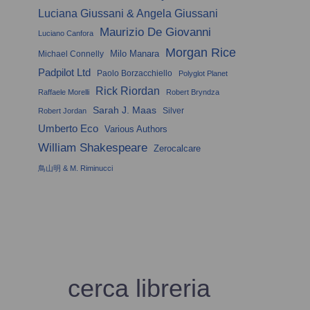
Luciana Giussani & Angela Giussani
Maurizio De Giovanni
Luciano Canfora
Morgan Rice
Milo Manara
Michael Connelly
Padpilot Ltd
Paolo Borzacchiello
Polyglot Planet
Rick Riordan
Raffaele Morelli
Robert Bryndza
Sarah J. Maas
Silver
Robert Jordan
Umberto Eco
Various Authors
William Shakespeare
Zerocalcare
鳥山明 & M. Riminucci
cerca libreria