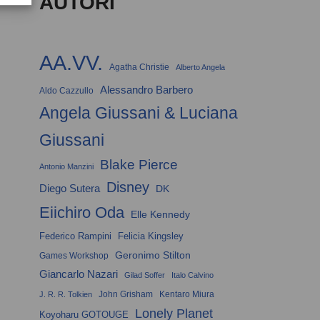
AUTORI
AA.VV.
Agatha Christie
Alberto Angela
Alessandro Barbero
Aldo Cazzullo
Angela Giussani & Luciana
Giussani
Blake Pierce
Antonio Manzini
Disney
Diego Sutera
DK
Eiichiro Oda
Elle Kennedy
Federico Rampini
Felicia Kingsley
Geronimo Stilton
Games Workshop
Giancarlo Nazari
Gilad Soffer
Italo Calvino
John Grisham
Kentaro Miura
J. R. R. Tolkien
Lonely Planet
Koyoharu GOTOUGE