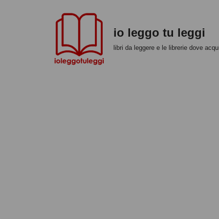
Vai
io leggo tu leggi
al
libri da leggere e le librerie dove acqui
contenuto