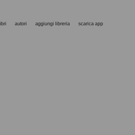
ibri
autori
aggiungi libreria
scarica app