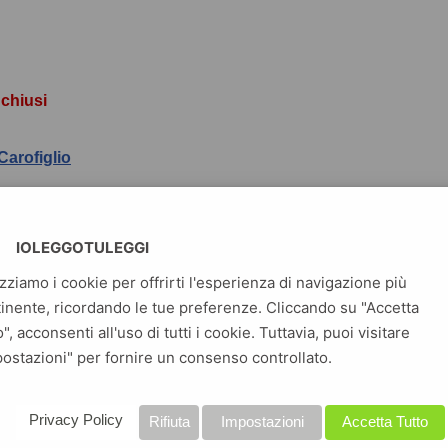
chiusi
Carofiglio
 legal thriller, dopo l’esordio sorprendente di Testimone
vole (sei edizioni in un anno). Un’odiosa persecuzione, una
IOLEGGOTULEGGI
i dominio avvinghia una giovane: tra i guai della vita e i
izziamo i cookie per offrirti l'esperienza di navigazione più
i tribunali, l’avvocato Guerrieri assume la difesa.
inente, ricordando le tue preferenze. Cliccando su "Accetta
o", acconsenti all'uso di tutti i cookie. Tuttavia, puoi visitare
ostazioni" per fornire un consenso controllato.
Privacy Policy
Rifiuta
Impostazioni
Accetta Tutto
]