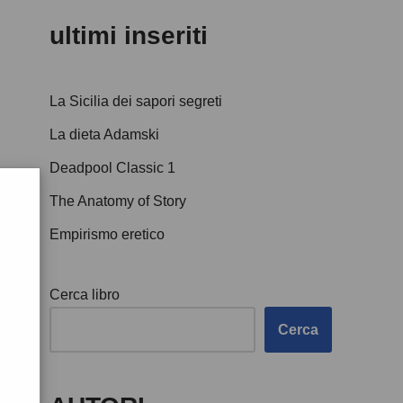
ultimi inseriti
La Sicilia dei sapori segreti
La dieta Adamski
Deadpool Classic 1
The Anatomy of Story
Empirismo eretico
Cerca libro
Cerca