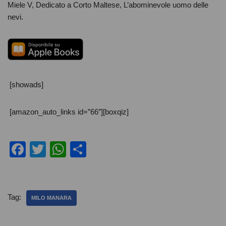
Miele V, Dedicato a Corto Maltese, L’abominevole uomo delle
nevi.
[showads]
[amazon_auto_links id=”66″][boxqiz]
F
T
W
C
a
wi
h
o
c
tt
at
n
e
er
s
di
Tag:
MILO MANARA
b
A
vi