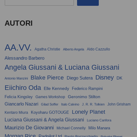
AUTORI
AA.VV.
Agatha Christie
Aldo Cazzullo
Alberto Angela
Alessandro Barbero
Angela Giussani & Luciana Giussani
Disney
Blake Pierce
Diego Sutera
DK
Antonio Manzini
Eiichiro Oda
Elle Kennedy
Federico Rampini
Geronimo Stilton
Felicia Kingsley
Games Workshop
Giancarlo Nazari
John Grisham
Gilad Soffer
Italo Calvino
J. R. R. Tolkien
Lonely Planet
Koyoharu GOTOUGE
Kentaro Miura
Luciana Giussani & Angela Giussani
Luciano Canfora
Maurizio De Giovanni
Milo Manara
Michael Connelly
Morgan Rice
Padpilot Ltd
Paolo Borzacchiello
Polyglot Planet