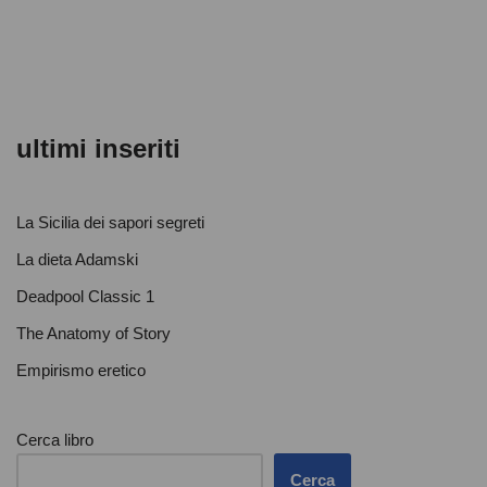
o
p
di
o
p
k
ultimi inseriti
La Sicilia dei sapori segreti
La dieta Adamski
Deadpool Classic 1
The Anatomy of Story
Empirismo eretico
Cerca libro
Cerca