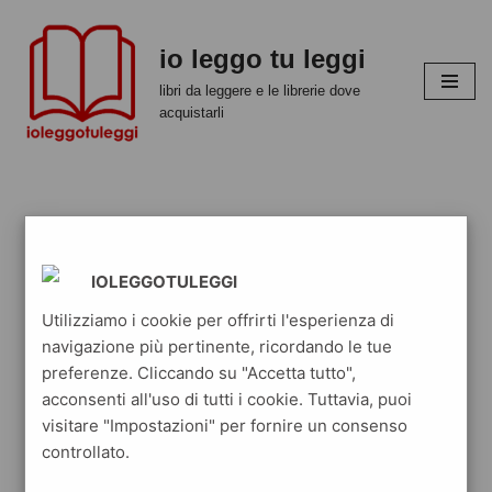
io leggo tu leggi
Vai
al
libri da leggere e le librerie dove
contenuto
acquistarli
IOLEGGOTULEGGI
Utilizziamo i cookie per offrirti l'esperienza di
navigazione più pertinente, ricordando le tue
preferenze. Cliccando su "Accetta tutto",
acconsenti all'uso di tutti i cookie. Tuttavia, puoi
visitare "Impostazioni" per fornire un consenso
controllato.