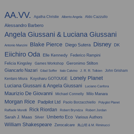
AA.VV.
Agatha Christie
Aldo Cazzullo
Alberto Angela
Alessandro Barbero
Angela Giussani & Luciana Giussani
Disney
Blake Pierce
Diego Sutera
DK
Antonio Manzini
Eiichiro Oda
Elle Kennedy
Federico Rampini
Geronimo Stilton
Felicia Kingsley
Games Workshop
Giancarlo Nazari
John Grisham
Gilad Soffer
Italo Calvino
J. R. R. Tolkien
Lonely Planet
Koyoharu GOTOUGE
Kentaro Miura
Luciana Giussani & Angela Giussani
Luciano Canfora
Maurizio De Giovanni
Milo Manara
Michael Connelly
Morgan Rice
Padpilot Ltd
Paolo Borzacchiello
Polyglot Planet
Rick Riordan
Raffaele Morelli
Robert Bryndza
Robert Jordan
Umberto Eco
Sarah J. Maas
Various Authors
Silver
William Shakespeare
Zerocalcare
鳥山明 & M. Riminucci