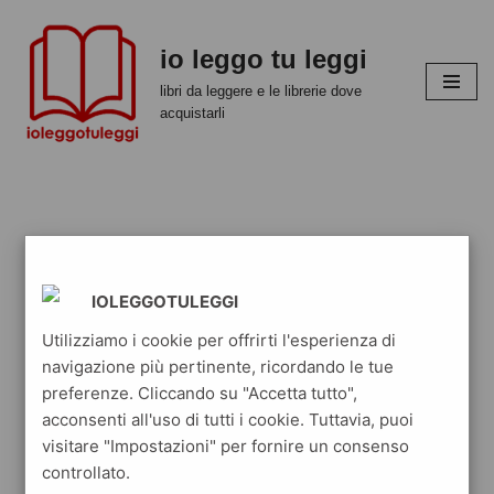
io leggo tu leggi
Vai
al
libri da leggere e le librerie dove
contenuto
acquistarli
IOLEGGOTULEGGI
Utilizziamo i cookie per offrirti l'esperienza di
navigazione più pertinente, ricordando le tue
preferenze. Cliccando su "Accetta tutto",
acconsenti all'uso di tutti i cookie. Tuttavia, puoi
visitare "Impostazioni" per fornire un consenso
controllato.