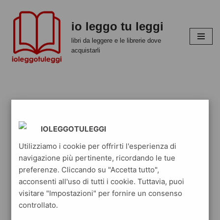
io leggo tu leggi
Vai
al
libri da leggere e le librerie dove
contenuto
acquistarli
IOLEGGOTULEGGI
Utilizziamo i cookie per offrirti l'esperienza di
navigazione più pertinente, ricordando le tue
preferenze. Cliccando su "Accetta tutto",
acconsenti all'uso di tutti i cookie. Tuttavia, puoi
visitare "Impostazioni" per fornire un consenso
controllato.