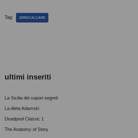
c
tt
at
n
e
er
s
di
Tag:
ZEROCALCARE
b
A
vi
o
p
di
o
p
k
ultimi inseriti
La Sicilia dei sapori segreti
La dieta Adamski
Deadpool Classic 1
The Anatomy of Story