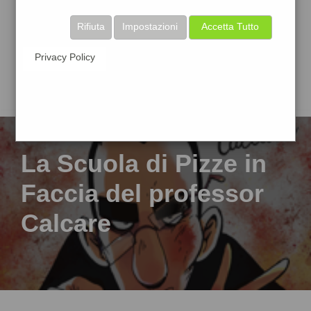
Rifiuta
Impostazioni
Accetta Tutto
Privacy Policy
La Scuola di Pizze in
Faccia del professor
Calcare