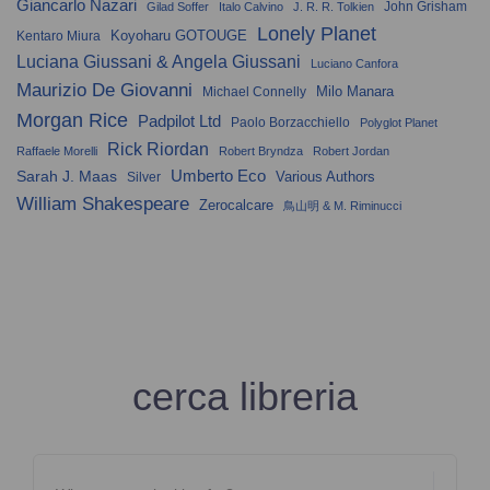
Giancarlo Nazari
John Grisham
Gilad Soffer
Italo Calvino
J. R. R. Tolkien
Lonely Planet
Koyoharu GOTOUGE
Kentaro Miura
Luciana Giussani & Angela Giussani
Luciano Canfora
Maurizio De Giovanni
Milo Manara
Michael Connelly
Morgan Rice
Padpilot Ltd
Paolo Borzacchiello
Polyglot Planet
Rick Riordan
Raffaele Morelli
Robert Bryndza
Robert Jordan
Umberto Eco
Sarah J. Maas
Various Authors
Silver
William Shakespeare
Zerocalcare
鳥山明 & M. Riminucci
cerca libreria