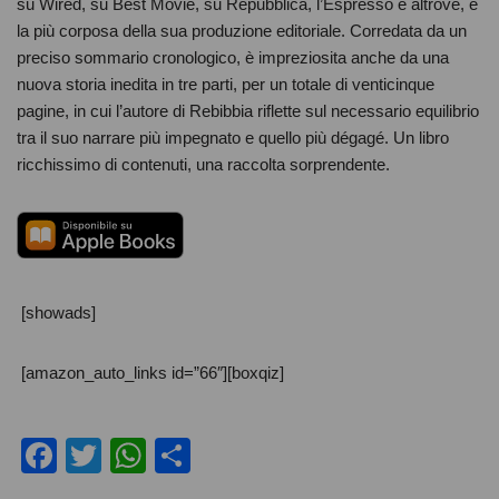
su Wired, su Best Movie, su Repubblica, l’Espresso e altrove, è
la più corposa della sua produzione editoriale. Corredata da un
preciso sommario cronologico, è impreziosita anche da una
nuova storia inedita in tre parti, per un totale di venticinque
pagine, in cui l’autore di Rebibbia riflette sul necessario equilibrio
tra il suo narrare più impegnato e quello più dégagé. Un libro
ricchissimo di contenuti, una raccolta sorprendente.
[showads]
[amazon_auto_links id=”66″][boxqiz]
F
T
W
C
a
wi
h
o