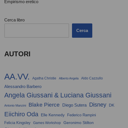
Empirismo eretico
Cerca libro
Cerca
AUTORI
AA.VV.
Agatha Christie
Aldo Cazzullo
Alberto Angela
Alessandro Barbero
Angela Giussani & Luciana Giussani
Disney
Blake Pierce
Diego Sutera
DK
Antonio Manzini
Eiichiro Oda
Elle Kennedy
Federico Rampini
Geronimo Stilton
Felicia Kingsley
Games Workshop