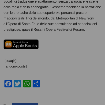
vocali, di traduzione e adattamento, senza tralasciare le scelte
della regia e della scenografia. Gossett arricchisce la narrazione
con le cronache delle sue esperienze personali presso i
maggiori teatri lirici del mondo, dal Metropolitan di New York
all’Opera di Santa Fe, e delle sue consulenze ad associazioni
prestigiose, quale il Rossini Opera Festival di Pesaro.
[boxqiz]
[random-posts]
F
T
W
C
a
wi
h
o
c
tt
at
n