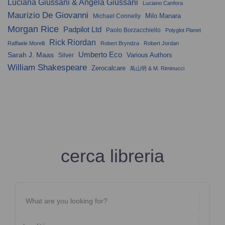
Luciana Giussani & Angela Giussani
Luciano Canfora
Maurizio De Giovanni
Milo Manara
Michael Connelly
Morgan Rice
Padpilot Ltd
Paolo Borzacchiello
Polyglot Planet
Rick Riordan
Raffaele Morelli
Robert Bryndza
Robert Jordan
Umberto Eco
Sarah J. Maas
Various Authors
Silver
William Shakespeare
Zerocalcare
鳥山明 & M. Riminucci
cerca libreria