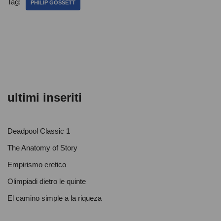
e
er
s
di
Tag:
PHILIP GOSSETT
b
A
vi
o
p
di
o
p
k
ultimi inseriti
Deadpool Classic 1
The Anatomy of Story
Empirismo eretico
Olimpiadi dietro le quinte
El camino simple a la riqueza