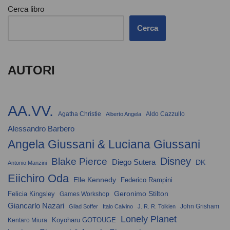
Cerca libro
Cerca
AUTORI
AA.VV.
Agatha Christie
Aldo Cazzullo
Alberto Angela
Alessandro Barbero
Angela Giussani & Luciana Giussani
Disney
Blake Pierce
Diego Sutera
DK
Antonio Manzini
Eiichiro Oda
Elle Kennedy
Federico Rampini
Geronimo Stilton
Felicia Kingsley
Games Workshop
Giancarlo Nazari
John Grisham
Gilad Soffer
Italo Calvino
J. R. R. Tolkien
Lonely Planet
Koyoharu GOTOUGE
Kentaro Miura