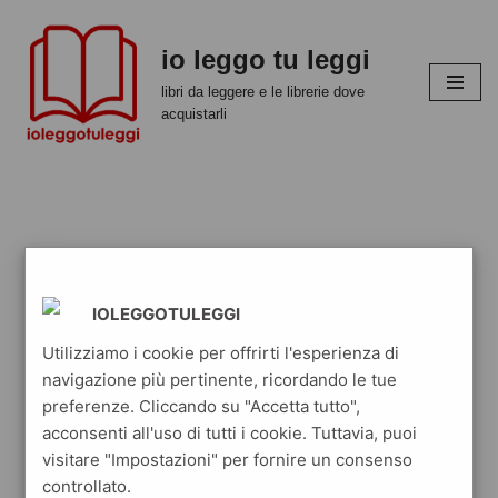
io leggo tu leggi
Vai
al
libri da leggere e le librerie dove
contenuto
acquistarli
IOLEGGOTULEGGI
Utilizziamo i cookie per offrirti l'esperienza di
navigazione più pertinente, ricordando le tue
preferenze. Cliccando su "Accetta tutto",
acconsenti all'uso di tutti i cookie. Tuttavia, puoi
visitare "Impostazioni" per fornire un consenso
controllato.