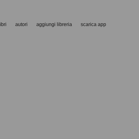
ibri
autori
aggiungi libreria
scarica app