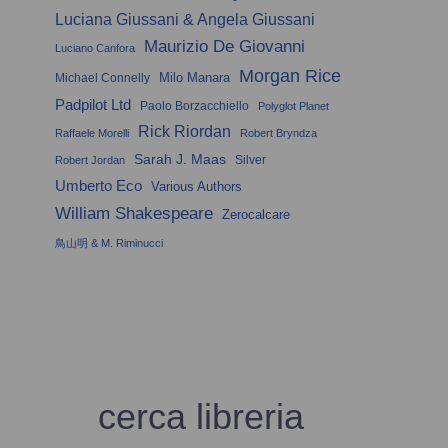
Luciana Giussani & Angela Giussani
Maurizio De Giovanni
Luciano Canfora
Morgan Rice
Milo Manara
Michael Connelly
Padpilot Ltd
Paolo Borzacchiello
Polyglot Planet
Rick Riordan
Raffaele Morelli
Robert Bryndza
Sarah J. Maas
Silver
Robert Jordan
Umberto Eco
Various Authors
William Shakespeare
Zerocalcare
鳥山明 & M. Riminucci
cerca libreria