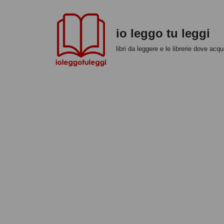
Vai
io leggo tu leggi
al
libri da leggere e le librerie dove acqui
contenuto