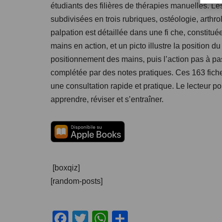
étudiants des filières de thérapies manuelles. L
subdivisées en trois rubriques, ostéologie, arth
palpation est détaillée dans une fi che, constitu
mains en action, et un picto illustre la position du 
positionnement des mains, puis l’action pas à pas
complétée par des notes pratiques. Ces 163 fich
une consultation rapide et pratique. Le lecteur p
apprendre, réviser et s’entraîner.
[boxqiz]
[random-posts]
F
T
W
C