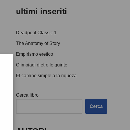
ultimi inseriti
Deadpool Classic 1
The Anatomy of Story
Empirismo eretico
Olimpiadi dietro le quinte
El camino simple a la riqueza
Cerca libro
Cerca