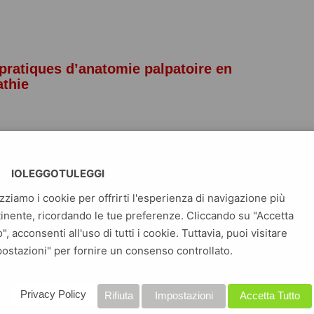
pratiques d’anatomie palpatoire en
athie
ippe GADET, Maurice
IOLEGGOTULEGGI
entieri & Valentine Robin-
izziamo i cookie per offrirti l'esperienza di navigazione più
allee
inente, ricordando le tue preferenze. Cliccando su "Accetta
o", acconsenti all'uso di tutti i cookie. Tuttavia, puoi visitare
ostazioni" per fornire un consenso controllato.
Privacy Policy
Rifiuta
Impostazioni
Accetta Tutto
que aux étudiants en ostéopathie, et plus largement à tous les