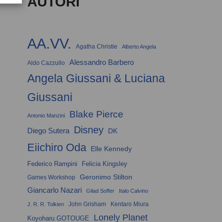
AUTORI
AA.VV.
Agatha Christie
Alberto Angela
Alessandro Barbero
Aldo Cazzullo
Angela Giussani & Luciana
Giussani
Blake Pierce
Antonio Manzini
Disney
Diego Sutera
DK
Eiichiro Oda
Elle Kennedy
Federico Rampini
Felicia Kingsley
Geronimo Stilton
Games Workshop
Giancarlo Nazari
Gilad Soffer
Italo Calvino
John Grisham
Kentaro Miura
J. R. R. Tolkien
Lonely Planet
Koyoharu GOTOUGE