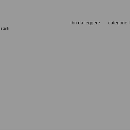
libri da leggere
categorie l
starli