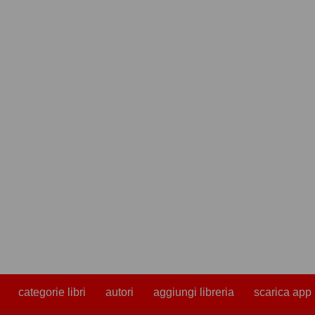
categorie libri
autori
aggiungi libreria
scarica app