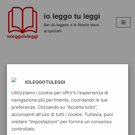
io leggo tu leggi
Vai
al
libri da leggere e le librerie dove
contenuto
acquistarli
IOLEGGOTULEGGI
Utilizziamo i cookie per offrirti l'esperienza di
navigazione più pertinente, ricordando le tue
preferenze. Cliccando su "Accetta tutto",
acconsenti all'uso di tutti i cookie. Tuttavia, puoi
visitare "Impostazioni" per fornire un consenso
controllato.