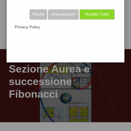
Rifiuta
Impostazioni
Accetta Tutto
Privacy Policy
Sezione Aurea e
successione
Fibonacci