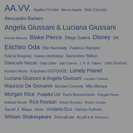
AA.VV.
Agatha Christie
Aldo Cazzullo
Alberto Angela
Alessandro Barbero
Angela Giussani & Luciana Giussani
Disney
Blake Pierce
Diego Sutera
DK
Antonio Manzini
Eiichiro Oda
Elle Kennedy
Federico Rampini
Geronimo Stilton
Felicia Kingsley
Games Workshop
Giancarlo Nazari
John Grisham
Gilad Soffer
Italo Calvino
J. R. R. Tolkien
Lonely Planet
Koyoharu GOTOUGE
Kentaro Miura
Luciana Giussani & Angela Giussani
Luciano Canfora
Maurizio De Giovanni
Milo Manara
Michael Connelly
Morgan Rice
Padpilot Ltd
Paolo Borzacchiello
Polyglot Planet
Rick Riordan
Raffaele Morelli
Robert Bryndza
Robert Jordan
Umberto Eco
Sarah J. Maas
Various Authors
Silver
William Shakespeare
Zerocalcare
鳥山明 & M. Riminucci