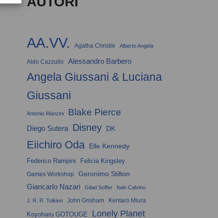
AUTORI
AA.VV.
Agatha Christie
Alberto Angela
Alessandro Barbero
Aldo Cazzullo
Angela Giussani & Luciana
Giussani
Blake Pierce
Antonio Manzini
Disney
Diego Sutera
DK
Eiichiro Oda
Elle Kennedy
Federico Rampini
Felicia Kingsley
Geronimo Stilton
Games Workshop
Giancarlo Nazari
Gilad Soffer
Italo Calvino
John Grisham
Kentaro Miura
J. R. R. Tolkien
Lonely Planet
Koyoharu GOTOUGE