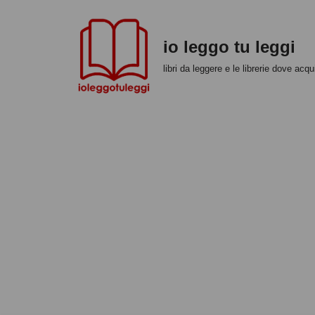
Vai
io leggo tu leggi
al
libri da leggere e le librerie dove acqui
contenuto