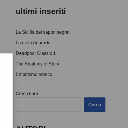
ultimi inseriti
La Sicilia dei sapori segreti
La dieta Adamski
Deadpool Classic 1
The Anatomy of Story
Empirismo eretico
Cerca libro
Cerca