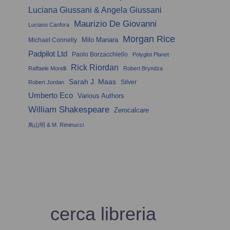
Luciana Giussani & Angela Giussani
Maurizio De Giovanni
Luciano Canfora
Morgan Rice
Milo Manara
Michael Connelly
Padpilot Ltd
Paolo Borzacchiello
Polyglot Planet
Rick Riordan
Raffaele Morelli
Robert Bryndza
Sarah J. Maas
Silver
Robert Jordan
Umberto Eco
Various Authors
William Shakespeare
Zerocalcare
鳥山明 & M. Riminucci
cerca libreria