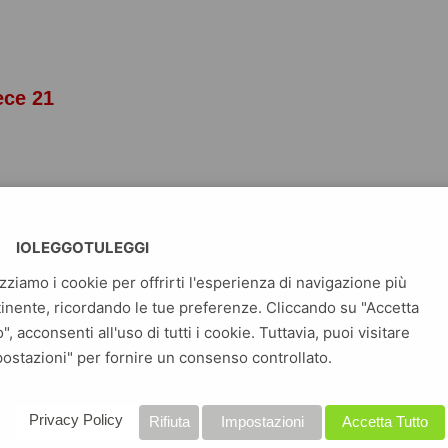
ece 21
IOLEGGOTULEGGI
izziamo i cookie per offrirti l'esperienza di navigazione più
inente, ricordando le tue preferenze. Cliccando su "Accetta
o", acconsenti all'uso di tutti i cookie. Tuttavia, puoi visitare
simo volume di One Piece, il manga dei record! Tutta l’avventura
ostazioni" per fornire un consenso controllato.
fy e della sua ciurma… con la comodità del vostro device
Privacy Policy
Rifiuta
Impostazioni
Accetta Tutto