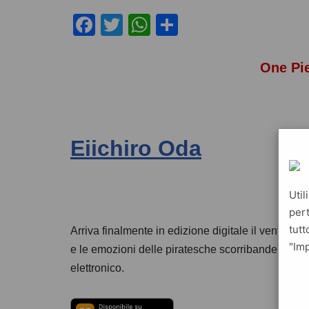
F
T
W
C
a
wi
h
o
c
tt
at
n
One Pi
e
er
s
di
b
A
vi
o
p
di
Eiichiro Oda
o
p
k
Util
pert
tutt
Arriva finalmente in edizione digitale il ventune
"Imp
e le emozioni delle piratesche scorribande di Ru
elettronico.