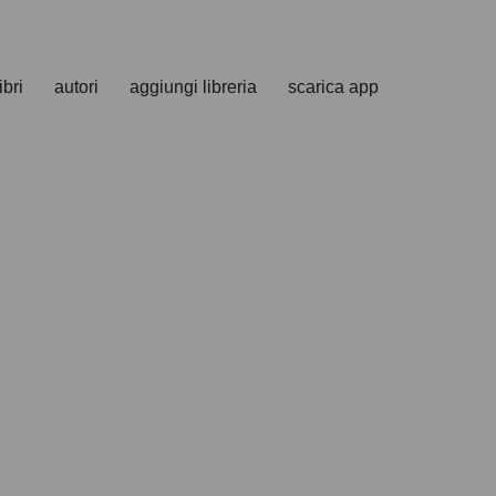
ibri
autori
aggiungi libreria
scarica app