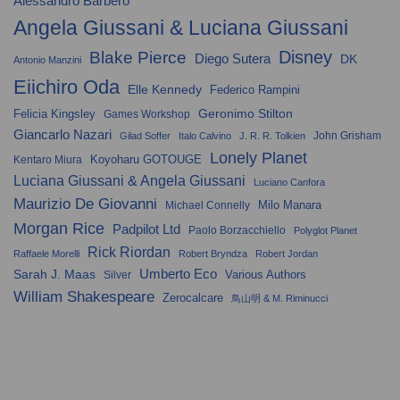
Alessandro Barbero
Angela Giussani & Luciana Giussani
Disney
Blake Pierce
Diego Sutera
DK
Antonio Manzini
Eiichiro Oda
Elle Kennedy
Federico Rampini
Geronimo Stilton
Felicia Kingsley
Games Workshop
Giancarlo Nazari
John Grisham
Gilad Soffer
Italo Calvino
J. R. R. Tolkien
Lonely Planet
Koyoharu GOTOUGE
Kentaro Miura
Luciana Giussani & Angela Giussani
Luciano Canfora
Maurizio De Giovanni
Milo Manara
Michael Connelly
Morgan Rice
Padpilot Ltd
Paolo Borzacchiello
Polyglot Planet
Rick Riordan
Raffaele Morelli
Robert Bryndza
Robert Jordan
Umberto Eco
Sarah J. Maas
Various Authors
Silver
William Shakespeare
Zerocalcare
鳥山明 & M. Riminucci