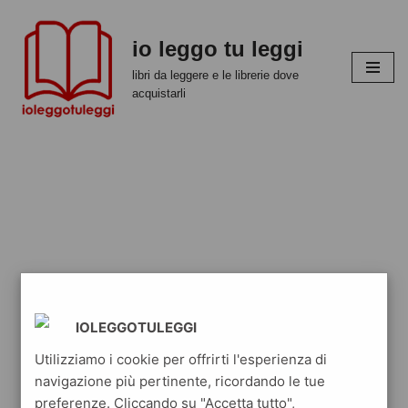
io leggo tu leggi
Vai
al
libri da leggere e le librerie dove
contenuto
acquistarli
IOLEGGOTULEGGI
Utilizziamo i cookie per offrirti l'esperienza di
navigazione più pertinente, ricordando le tue
preferenze. Cliccando su "Accetta tutto",