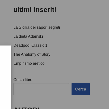
ultimi inseriti
La Sicilia dei sapori segreti
La dieta Adamski
Deadpool Classic 1
The Anatomy of Story
Empirismo eretico
Cerca libro
Cerca