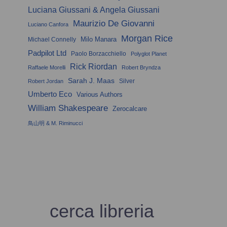
Luciana Giussani & Angela Giussani
Maurizio De Giovanni
Luciano Canfora
Morgan Rice
Milo Manara
Michael Connelly
Padpilot Ltd
Paolo Borzacchiello
Polyglot Planet
Rick Riordan
Raffaele Morelli
Robert Bryndza
Sarah J. Maas
Silver
Robert Jordan
Umberto Eco
Various Authors
William Shakespeare
Zerocalcare
鳥山明 & M. Riminucci
cerca libreria