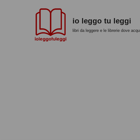
Vai
io leggo tu leggi
al
libri da leggere e le librerie dove acqui
contenuto