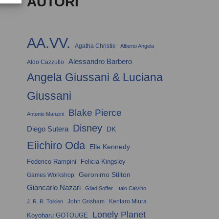
AUTORI
AA.VV.
Agatha Christie
Alberto Angela
Alessandro Barbero
Aldo Cazzullo
Angela Giussani & Luciana
Giussani
Blake Pierce
Antonio Manzini
Disney
Diego Sutera
DK
Eiichiro Oda
Elle Kennedy
Federico Rampini
Felicia Kingsley
Geronimo Stilton
Games Workshop
Giancarlo Nazari
Gilad Soffer
Italo Calvino
John Grisham
Kentaro Miura
J. R. R. Tolkien
Lonely Planet
Koyoharu GOTOUGE