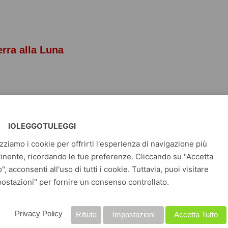
erra alla Luna
e, Jules
IOLEGGOTULEGGI
izziamo i cookie per offrirti l'esperienza di navigazione più
inente, ricordando le tue preferenze. Cliccando su "Accetta
o", acconsenti all'uso di tutti i cookie. Tuttavia, puoi visitare
tembre l’enorme congegno era pronto. Non v’era ora che da
ostazioni" per fornire un consenso controllato.
la Luna; ma si poteva star certi che questa non sarebbe
l’ appuntamento. Il romanzo che profetizzò il primo storico
, avvenuto il 20 luglio 1969, oltre cento anni dopo la
Privacy Policy
Rifiuta
Impostazioni
Accetta Tutto
one del libro.