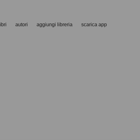
ibri
autori
aggiungi libreria
scarica app