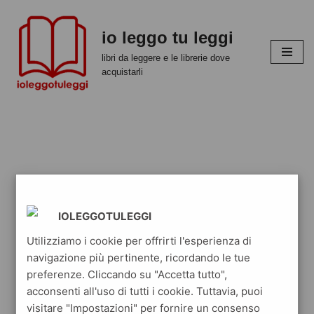
io leggo tu leggi
Vai
al
libri da leggere e le librerie dove
contenuto
acquistarli
IOLEGGOTULEGGI
Utilizziamo i cookie per offrirti l'esperienza di
navigazione più pertinente, ricordando le tue
preferenze. Cliccando su "Accetta tutto",
acconsenti all'uso di tutti i cookie. Tuttavia, puoi
visitare "Impostazioni" per fornire un consenso