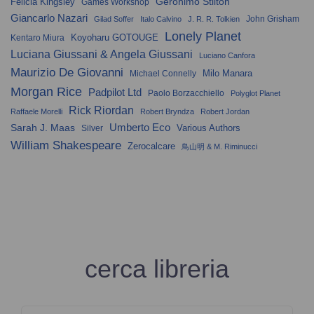
Geronimo Stilton
Felicia Kingsley
Games Workshop
Giancarlo Nazari
John Grisham
Gilad Soffer
Italo Calvino
J. R. R. Tolkien
Lonely Planet
Koyoharu GOTOUGE
Kentaro Miura
Luciana Giussani & Angela Giussani
Luciano Canfora
Maurizio De Giovanni
Milo Manara
Michael Connelly
Morgan Rice
Padpilot Ltd
Paolo Borzacchiello
Polyglot Planet
Rick Riordan
Raffaele Morelli
Robert Bryndza
Robert Jordan
Umberto Eco
Sarah J. Maas
Various Authors
Silver
William Shakespeare
Zerocalcare
鳥山明 & M. Riminucci
cerca libreria