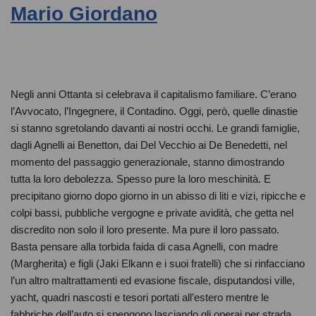
Mario Giordano
Negli anni Ottanta si celebrava il capitalismo familiare. C’erano
l’Avvocato, l’Ingegnere, il Contadino. Oggi, però, quelle dinastie
si stanno sgretolando davanti ai nostri occhi. Le grandi famiglie,
dagli Agnelli ai Benetton, dai Del Vecchio ai De Benedetti, nel
momento del passaggio generazionale, stanno dimostrando
tutta la loro debolezza. Spesso pure la loro meschinità. E
precipitano giorno dopo giorno in un abisso di liti e vizi, ripicche e
colpi bassi, pubbliche vergogne e private avidità, che getta nel
discredito non solo il loro presente. Ma pure il loro passato.
Basta pensare alla torbida faida di casa Agnelli, con madre
(Margherita) e figli (Jaki Elkann e i suoi fratelli) che si rinfacciano
l’un altro maltrattamenti ed evasione fiscale, disputandosi ville,
yacht, quadri nascosti e tesori portati all’estero mentre le
fabbriche dell’auto si spengono lasciando gli operai per strada.