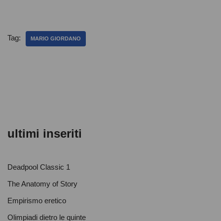
a
wi
h
o
c
tt
at
n
e
er
s
di
Tag:
MARIO GIORDANO
b
A
vi
o
p
di
o
p
k
ultimi inseriti
Deadpool Classic 1
The Anatomy of Story
Empirismo eretico
Olimpiadi dietro le quinte