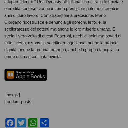
affogarci dentro.” Una Dynasty all’italiana in cui, fra lotte spietate
e eredità contese, vanno in fumo prestigio e patrimoni creati in
anni di duro lavoro. Con straordinaria precisione, Mario
Giordano ricostruisce e denuncia gli sprechi, le follie, le
scelleratezze dei potenti ma anche le loro miserie umane. E
svela il vero volto di questi Paperoni, ricchi di soldi ma poveri di
tutto il resto, disposti a sacrificare ogni cosa, anche la propria
dignità, anche la propria memoria, anche la propria famiglia, in
nome di una sconfinata avidità.
[boxqiz]
[random-posts]
F
T
W
C