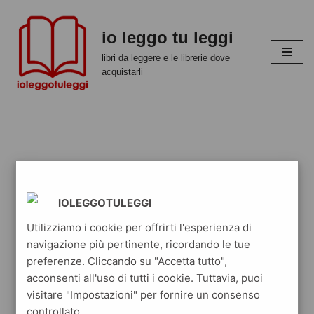
io leggo tu leggi
Vai
al
libri da leggere e le librerie dove
contenuto
acquistarli
IOLEGGOTULEGGI
Utilizziamo i cookie per offrirti l'esperienza di
navigazione più pertinente, ricordando le tue
preferenze. Cliccando su "Accetta tutto",
acconsenti all'uso di tutti i cookie. Tuttavia, puoi
visitare "Impostazioni" per fornire un consenso
controllato.