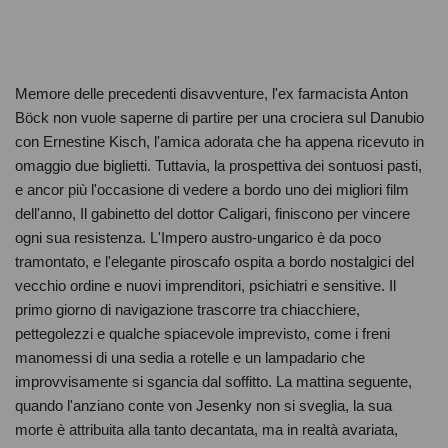
Memore delle precedenti disavventure, l'ex farmacista Anton
Böck non vuole saperne di partire per una crociera sul Danubio
con Ernestine Kisch, l'amica adorata che ha appena ricevuto in
omaggio due biglietti. Tuttavia, la prospettiva dei sontuosi pasti,
e ancor più l'occasione di vedere a bordo uno dei migliori film
dell'anno, Il gabinetto del dottor Caligari, finiscono per vincere
ogni sua resistenza. L'Impero austro-ungarico è da poco
tramontato, e l'elegante piroscafo ospita a bordo nostalgici del
vecchio ordine e nuovi imprenditori, psichiatri e sensitive. Il
primo giorno di navigazione trascorre tra chiacchiere,
pettegolezzi e qualche spiacevole imprevisto, come i freni
manomessi di una sedia a rotelle e un lampadario che
improvvisamente si sgancia dal soffitto. La mattina seguente,
quando l'anziano conte von Jesenky non si sveglia, la sua
morte è attribuita alla tanto decantata, ma in realtà avariata,