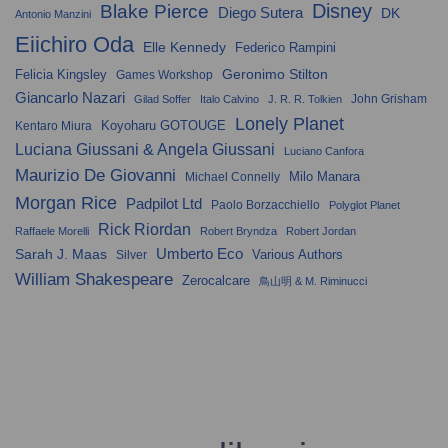
Disney
Blake Pierce
Diego Sutera
DK
Antonio Manzini
Eiichiro Oda
Elle Kennedy
Federico Rampini
Geronimo Stilton
Felicia Kingsley
Games Workshop
Giancarlo Nazari
John Grisham
Gilad Soffer
Italo Calvino
J. R. R. Tolkien
Lonely Planet
Koyoharu GOTOUGE
Kentaro Miura
Luciana Giussani & Angela Giussani
Luciano Canfora
Maurizio De Giovanni
Milo Manara
Michael Connelly
Morgan Rice
Padpilot Ltd
Paolo Borzacchiello
Polyglot Planet
Rick Riordan
Raffaele Morelli
Robert Bryndza
Robert Jordan
Umberto Eco
Sarah J. Maas
Various Authors
Silver
William Shakespeare
Zerocalcare
鳥山明 & M. Riminucci