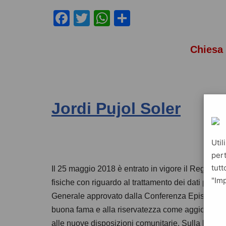
F
T
W
C
a
wi
h
o
c
tt
at
n
Chiesa 
e
er
s
di
b
A
vi
o
p
di
Jordi Pujol Soler
o
p
k
Util
pert
tutt
Il 25 maggio 2018 è entrato in vigore il Regolam
"Imp
fisiche con riguardo al trattamento dei dati persona
Generale approvato dalla Conferenza Episcopale It
buona fama e alla riservatezza come aggiorname
alle nuove disposizioni comunitarie. Sulla base di