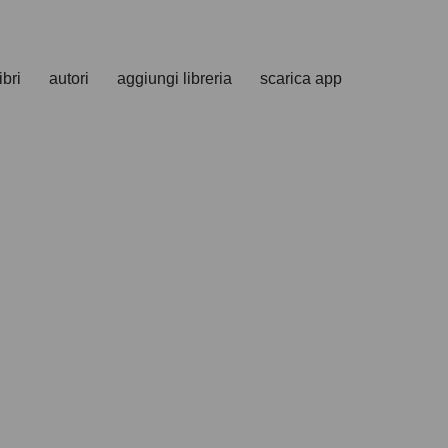
ibri
autori
aggiungi libreria
scarica app