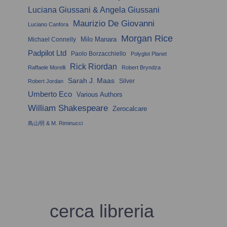
Luciana Giussani & Angela Giussani
Maurizio De Giovanni
Luciano Canfora
Morgan Rice
Milo Manara
Michael Connelly
Padpilot Ltd
Paolo Borzacchiello
Polyglot Planet
Rick Riordan
Raffaele Morelli
Robert Bryndza
Sarah J. Maas
Silver
Robert Jordan
Umberto Eco
Various Authors
William Shakespeare
Zerocalcare
鳥山明 & M. Riminucci
cerca libreria