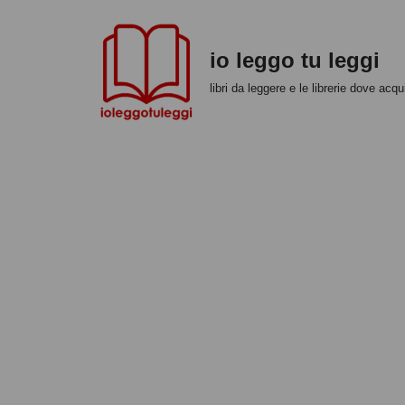
Vai
io leggo tu leggi
al
libri da leggere e le librerie dove acqui
contenuto