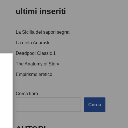
ultimi inseriti
La Sicilia dei sapori segreti
La dieta Adamski
Deadpool Classic 1
The Anatomy of Story
Empirismo eretico
Cerca libro
Cerca