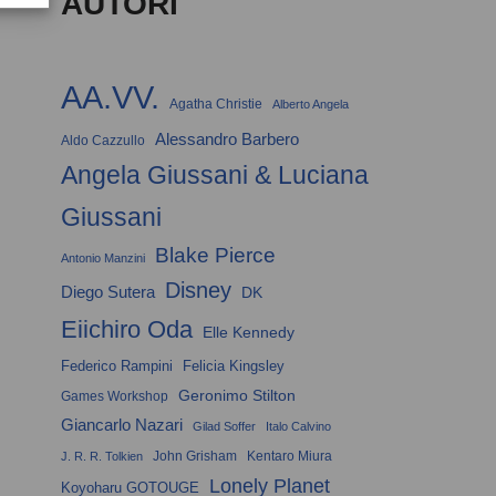
AUTORI
AA.VV.
Agatha Christie
Alberto Angela
Alessandro Barbero
Aldo Cazzullo
Angela Giussani & Luciana
Giussani
Blake Pierce
Antonio Manzini
Disney
Diego Sutera
DK
Eiichiro Oda
Elle Kennedy
Federico Rampini
Felicia Kingsley
Geronimo Stilton
Games Workshop
Giancarlo Nazari
Gilad Soffer
Italo Calvino
John Grisham
Kentaro Miura
J. R. R. Tolkien
Lonely Planet
Koyoharu GOTOUGE