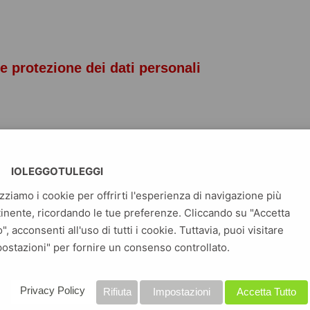
e protezione dei dati personali
IOLEGGOTULEGGI
izziamo i cookie per offrirti l'esperienza di navigazione più
inente, ricordando le tue preferenze. Cliccando su "Accetta
o", acconsenti all'uso di tutti i cookie. Tuttavia, puoi visitare
ento Europeo 2016/679 relativo alla Protezione delle persone
ostazioni" per fornire un consenso controllato.
li, nonché alla libera circolazione di tali dati e il Decreto
aliana contenente Disposizioni per la tutela del diritto alla
nto del precedente Decreto del 1999 per renderlo conforme
Privacy Policy
Rifiuta
Impostazioni
Accetta Tutto
 queste novità normative e sulla loro ricaduta nelle realtà