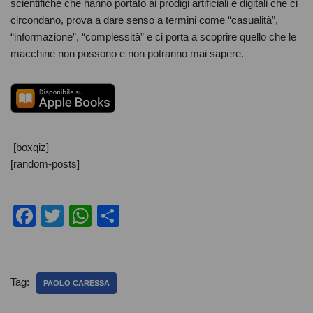
scientifiche che hanno portato ai prodigi artificiali e digitali che ci
circondano, prova a dare senso a termini come “casualità”,
“informazione”, “complessità” e ci porta a scoprire quello che le
macchine non possono e non potranno mai sapere.
[boxqiz]
[random-posts]
F
T
W
C
a
wi
h
o
c
tt
at
n
e
er
s
di
Tag:
PAOLO CARESSA
b
A
vi