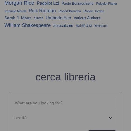
Morgan Rice
Padpilot Ltd
Paolo Borzacchiello
Polyglot Planet
Rick Riordan
Raffaele Morelli
Robert Bryndza
Robert Jordan
Umberto Eco
Sarah J. Maas
Various Authors
Silver
William Shakespeare
Zerocalcare
鳥山明 & M. Riminucci
cerca libreria
località