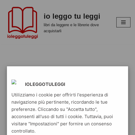
io leggo tu leggi
Vai
al
libri da leggere e le librerie dove
contenuto
acquistarli
IOLEGGOTULEGGI
Utilizziamo i cookie per offrirti l'esperienza di
navigazione più pertinente, ricordando le tue
preferenze. Cliccando su "Accetta tutto",
acconsenti all'uso di tutti i cookie. Tuttavia, puoi
visitare "Impostazioni" per fornire un consenso
controllato.