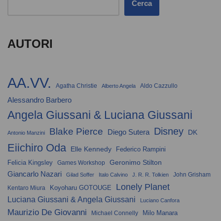
Cerca
AUTORI
AA.VV.
Agatha Christie
Aldo Cazzullo
Alberto Angela
Alessandro Barbero
Angela Giussani & Luciana Giussani
Disney
Blake Pierce
Diego Sutera
DK
Antonio Manzini
Eiichiro Oda
Elle Kennedy
Federico Rampini
Geronimo Stilton
Felicia Kingsley
Games Workshop
Giancarlo Nazari
John Grisham
Gilad Soffer
Italo Calvino
J. R. R. Tolkien
Lonely Planet
Koyoharu GOTOUGE
Kentaro Miura
Luciana Giussani & Angela Giussani
Luciano Canfora
Maurizio De Giovanni
Milo Manara
Michael Connelly