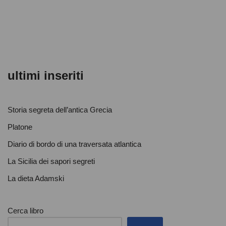
o
p
di
o
p
k
ultimi inseriti
Storia segreta dell’antica Grecia
Platone
Diario di bordo di una traversata atlantica
La Sicilia dei sapori segreti
La dieta Adamski
Cerca libro