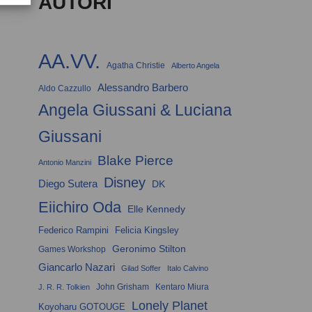
AUTORI
AA.VV.
Agatha Christie
Alberto Angela
Alessandro Barbero
Aldo Cazzullo
Angela Giussani & Luciana
Giussani
Blake Pierce
Antonio Manzini
Disney
Diego Sutera
DK
Eiichiro Oda
Elle Kennedy
Federico Rampini
Felicia Kingsley
Geronimo Stilton
Games Workshop
Giancarlo Nazari
Gilad Soffer
Italo Calvino
John Grisham
Kentaro Miura
J. R. R. Tolkien
Lonely Planet
Koyoharu GOTOUGE