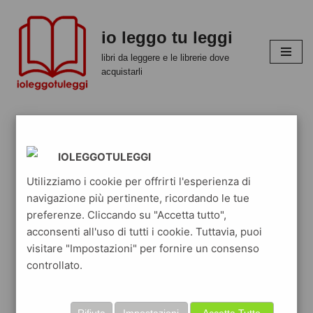
io leggo tu leggi
Vai
al
libri da leggere e le librerie dove
contenuto
acquistarli
IOLEGGOTULEGGI
Utilizziamo i cookie per offrirti l'esperienza di
navigazione più pertinente, ricordando le tue
preferenze. Cliccando su "Accetta tutto",
acconsenti all'uso di tutti i cookie. Tuttavia, puoi
visitare "Impostazioni" per fornire un consenso
controllato.
Rifiuta
Impostazioni
Accetta Tutto