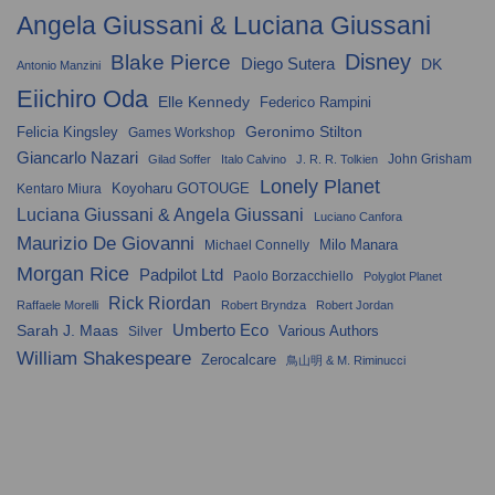
Angela Giussani & Luciana Giussani
Disney
Blake Pierce
Diego Sutera
DK
Antonio Manzini
Eiichiro Oda
Elle Kennedy
Federico Rampini
Geronimo Stilton
Felicia Kingsley
Games Workshop
Giancarlo Nazari
John Grisham
Gilad Soffer
Italo Calvino
J. R. R. Tolkien
Lonely Planet
Koyoharu GOTOUGE
Kentaro Miura
Luciana Giussani & Angela Giussani
Luciano Canfora
Maurizio De Giovanni
Milo Manara
Michael Connelly
Morgan Rice
Padpilot Ltd
Paolo Borzacchiello
Polyglot Planet
Rick Riordan
Raffaele Morelli
Robert Bryndza
Robert Jordan
Umberto Eco
Sarah J. Maas
Various Authors
Silver
William Shakespeare
Zerocalcare
鳥山明 & M. Riminucci