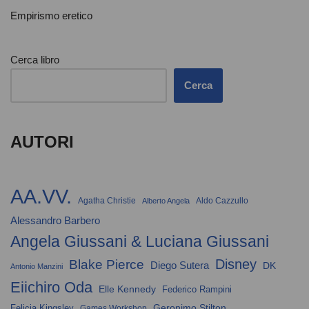
Empirismo eretico
Cerca libro
Cerca
AUTORI
AA.VV.
Agatha Christie
Aldo Cazzullo
Alberto Angela
Alessandro Barbero
Angela Giussani & Luciana Giussani
Disney
Blake Pierce
Diego Sutera
DK
Antonio Manzini
Eiichiro Oda
Elle Kennedy
Federico Rampini
Geronimo Stilton
Felicia Kingsley
Games Workshop