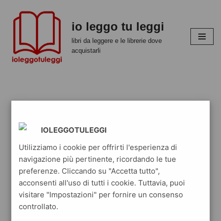
io leggo tu leggi
Vai
al
libri da leggere e le librerie dove
contenuto
acquistarli
IOLEGGOTULEGGI
Utilizziamo i cookie per offrirti l'esperienza di
navigazione più pertinente, ricordando le tue
preferenze. Cliccando su "Accetta tutto",
acconsenti all'uso di tutti i cookie. Tuttavia, puoi
visitare "Impostazioni" per fornire un consenso
controllato.