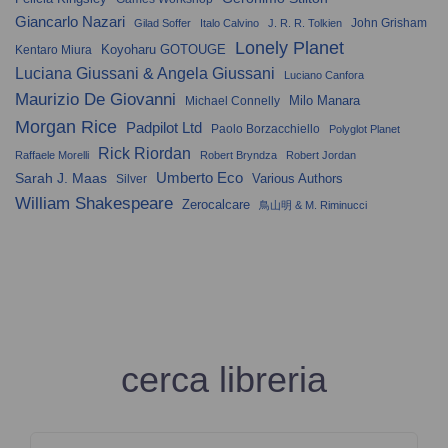
Giancarlo Nazari
John Grisham
Gilad Soffer
Italo Calvino
J. R. R. Tolkien
Lonely Planet
Koyoharu GOTOUGE
Kentaro Miura
Luciana Giussani & Angela Giussani
Luciano Canfora
Maurizio De Giovanni
Milo Manara
Michael Connelly
Morgan Rice
Padpilot Ltd
Paolo Borzacchiello
Polyglot Planet
Rick Riordan
Raffaele Morelli
Robert Bryndza
Robert Jordan
Umberto Eco
Sarah J. Maas
Various Authors
Silver
William Shakespeare
Zerocalcare
鳥山明 & M. Riminucci
cerca libreria