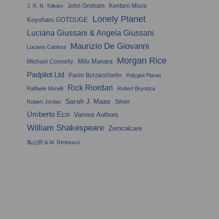
John Grisham
Kentaro Miura
J. R. R. Tolkien
Lonely Planet
Koyoharu GOTOUGE
Luciana Giussani & Angela Giussani
Maurizio De Giovanni
Luciano Canfora
Morgan Rice
Milo Manara
Michael Connelly
Padpilot Ltd
Paolo Borzacchiello
Polyglot Planet
Rick Riordan
Raffaele Morelli
Robert Bryndza
Sarah J. Maas
Silver
Robert Jordan
Umberto Eco
Various Authors
William Shakespeare
Zerocalcare
鳥山明 & M. Riminucci