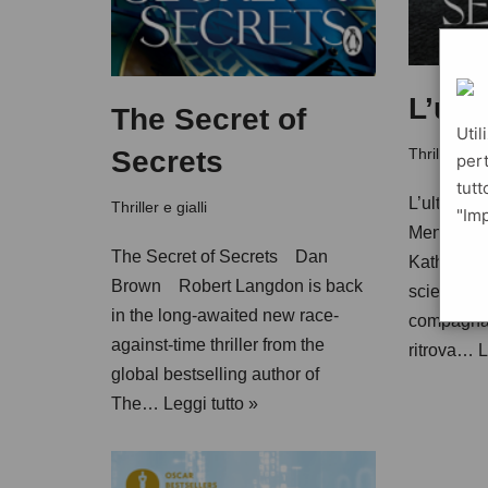
L’ult
The Secret of
Util
Secrets
Thriller e gia
pert
tutt
L’ultimo
Thriller e gialli
"Imp
Mentre si 
The Secret of Secrets Dan
Katherine
Brown Robert Langdon is back
scienze n
in the long-awaited new race-
compagna,
against-time thriller from the
ritrova…
L
global bestselling author of
The…
Leggi tutto »