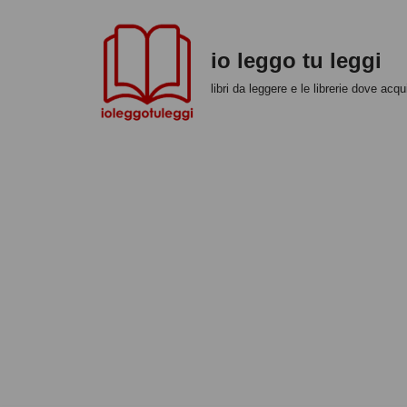
Vai
io leggo tu leggi
al
libri da leggere e le librerie dove acqui
contenuto