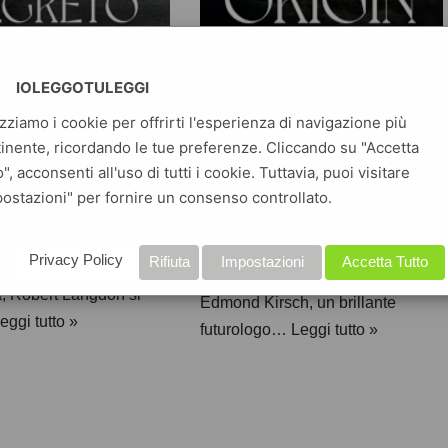
IOLEGGOTULEGGI
imo segreto
Origin
izziamo i cookie per offrirti l'esperienza di navigazione più
lli
inente, ricordando le tue preferenze. Cliccando su "Accetta
Thriller e gialli
o", acconsenti all'uso di tutti i cookie. Tuttavia, puoi visitare
 segreto Dan Brown
Origin Dan Brown Robert
ostazioni" per fornire un consenso controllato.
trova a Praga con
Langdon si trova al Guggenheim
 Solomon, studiosa di
di Bilbao per assistere a una
Privacy Policy
Rifiuta
Impostazioni
Accetta Tutto
oetiche e sua
conferenza dell’ex studente
 Robert Langdon si
Edmond Kirsch, un brillante
eggi tutto »
futurologo…
Leggi tutto »