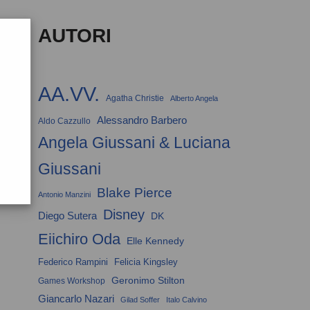
AUTORI
AA.VV.
Agatha Christie
Alberto Angela
Alessandro Barbero
Aldo Cazzullo
Angela Giussani & Luciana
Giussani
Blake Pierce
Antonio Manzini
Disney
Diego Sutera
DK
Eiichiro Oda
Elle Kennedy
Federico Rampini
Felicia Kingsley
Geronimo Stilton
Games Workshop
Giancarlo Nazari
Gilad Soffer
Italo Calvino