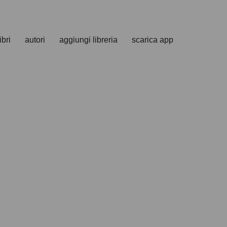
ibri
autori
aggiungi libreria
scarica app