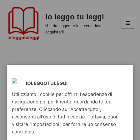
io leggo tu leggi
Vai
al
libri da leggere e le librerie dove
contenuto
acquistarli
IOLEGGOTULEGGI
Utilizziamo i cookie per offrirti l'esperienza di
navigazione più pertinente, ricordando le tue
preferenze. Cliccando su "Accetta tutto",
acconsenti all'uso di tutti i cookie. Tuttavia, puoi
visitare "Impostazioni" per fornire un consenso
controllato.