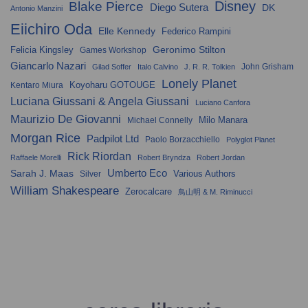
Disney
Blake Pierce
Diego Sutera
DK
Antonio Manzini
Eiichiro Oda
Elle Kennedy
Federico Rampini
Geronimo Stilton
Felicia Kingsley
Games Workshop
Giancarlo Nazari
John Grisham
Gilad Soffer
Italo Calvino
J. R. R. Tolkien
Lonely Planet
Koyoharu GOTOUGE
Kentaro Miura
Luciana Giussani & Angela Giussani
Luciano Canfora
Maurizio De Giovanni
Milo Manara
Michael Connelly
Morgan Rice
Padpilot Ltd
Paolo Borzacchiello
Polyglot Planet
Rick Riordan
Raffaele Morelli
Robert Bryndza
Robert Jordan
Umberto Eco
Sarah J. Maas
Various Authors
Silver
William Shakespeare
Zerocalcare
鳥山明 & M. Riminucci